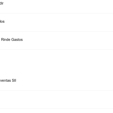
dir
dos
c Rinde Gastos
 ventas SII