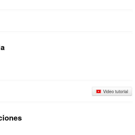
ia
Video tutorial
iciones