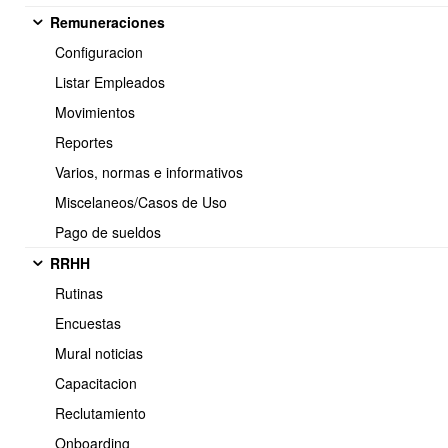
Remuneraciones
Configuracion
14.- Como eliminar un cliente en OBUMA ERP
Listar Empleados
Movimientos
Reportes
Varios, normas e informativos
15.- ¿Cómo crear e imprimir etiquetas de ordenes de flete desde la
ficha del cliente?
Miscelaneos/Casos de Uso
Video tutorial
Pago de sueldos
RRHH
Rutinas
16.- Actualizar lista clientes via full / avanzado
Encuestas
Mural noticias
Capacitacion
2.- Facturas por cobrar
Reclutamiento
Onboarding