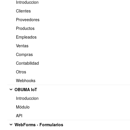
Introduccion
Clientes
1.- Introduccion al sistema de Clientes-CRM Newsletter Email
Marketing
Proveedores
Productos
Empleados
Ventas
5.- CRM - Chat
Compras
Contabilidad
Otros
1.- Introduccion y funcionamiento del Cliente-CRM Chat Whastapp
Webhooks
OBUMA IoT
Introduccion
6.- Portal clientes
Módulo
API
WebForms - Formularios
1.- Sobre el portal clientes