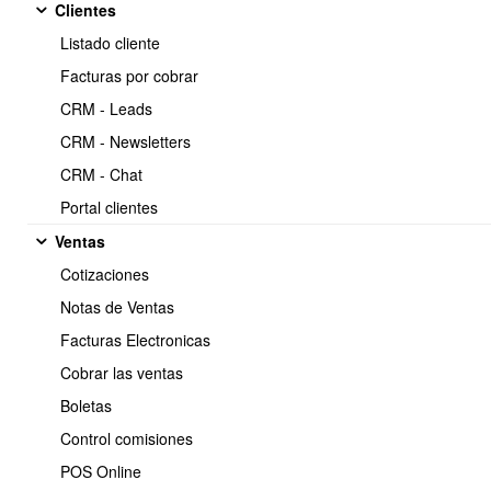
1.- Listado cliente
Clientes
Listado cliente
Facturas por cobrar
1.- Crear clientes
CRM - Leads
CRM - Newsletters
CRM - Chat
2.- Editar clientes
Portal clientes
Ventas
Cotizaciones
3.- Cómo inactivar un cliente en OBUMA ERP
Notas de Ventas
Facturas Electronicas
Cobrar las ventas
Boletas
4.- Ficha del cliente
Control comisiones
POS Online