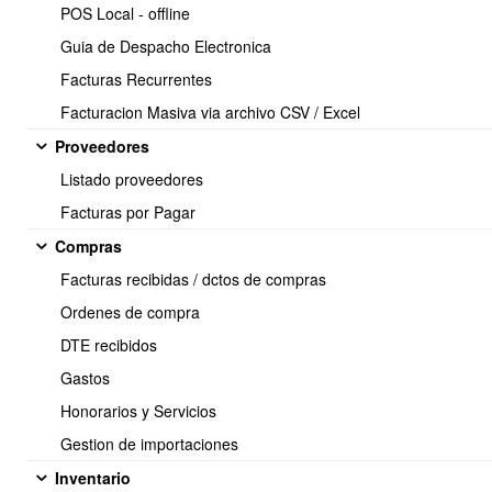
POS Local - offline
5.- Importar lista de clientes via CSV
Guia de Despacho Electronica
Facturas Recurrentes
Facturacion Masiva via archivo CSV / Excel
Proveedores
6.- Actualizar lista de clientes via CSV de forma masiva
Listado proveedores
Facturas por Pagar
Compras
7.- Como crear un anticipo clientes
Facturas recibidas / dctos de compras
Ordenes de compra
DTE recibidos
8.- Reportes de clientes
Gastos
Honorarios y Servicios
Gestion de importaciones
Inventario
9.- Mover clientes de un vendedor a otro de forma masiva