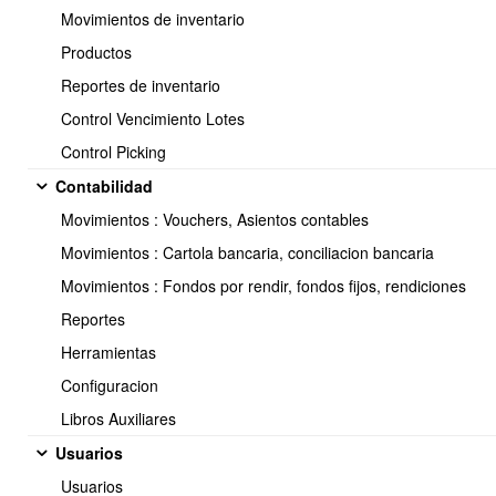
Movimientos de inventario
Productos
Reportes de inventario
10.- Pagos online - webpay - tarjeta credito
Control Vencimiento Lotes
Control Picking
Contabilidad
11.- Como Activar y Desactivar un Cliente
Movimientos : Vouchers, Asientos contables
Movimientos : Cartola bancaria, conciliacion bancaria
Movimientos : Fondos por rendir, fondos fijos, rendiciones
Reportes
12.- Configuracion a nivel de cliente para respetar el vendedor
asignado
Herramientas
Configuracion
Libros Auxiliares
Usuarios
13.- Agrupar clientes por tipo
Usuarios