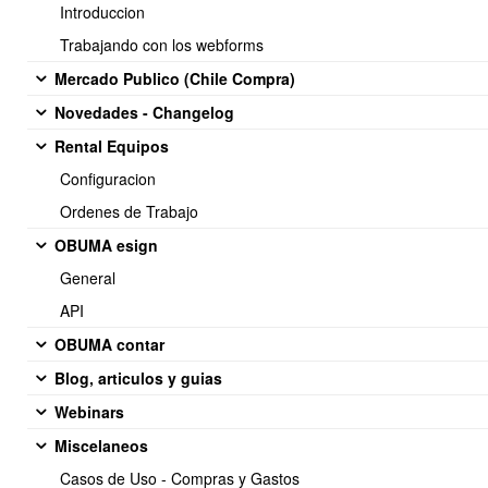
Introduccion
Trabajando con los webforms
Mercado Publico (Chile Compra)
Novedades - Changelog
Rental Equipos
Configuracion
Soporte:
Ordenes de Trabajo
Tel.: (+56) 225 88 44 99 Opc. 2
OBUMA esign
E-mail: soporte@obuma.cl
General
Horario de soporte:
API
Lunes a Viernes De 08:00 a 16:00 hrs
OBUMA contar
Dirección:
Blog, articulos y guias
Av. Manuel Montt 037 Of. 404
Webinars
Providencia - Santiago de Chile
Miscelaneos
Casos de Uso - Compras y Gastos