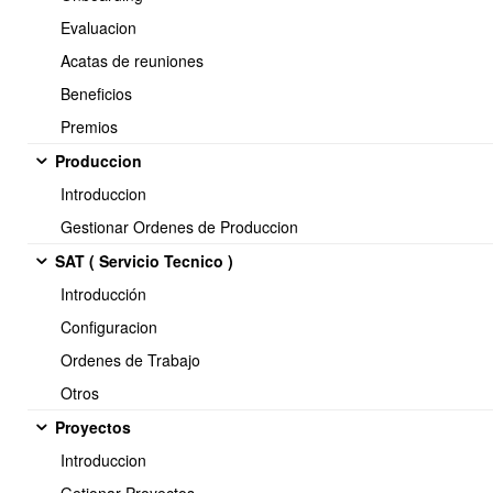
Evaluacion
1.- Como cobrar una factura (opcion 1).
Acatas de reuniones
Beneficios
Premios
2.- Como cobrar una factura (opcion 2).
Produccion
Introduccion
Gestionar Ordenes de Produccion
SAT ( Servicio Tecnico )
3.- Como cobrar una factura (opcion 3).
Introducción
Configuracion
Ordenes de Trabajo
4.- Como enviar emails de cobranza
Otros
Proyectos
Introduccion