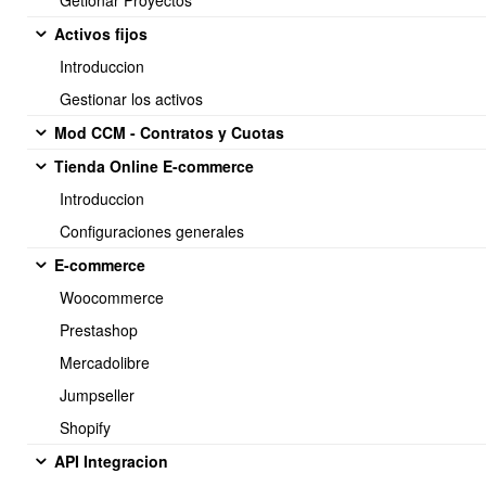
Getionar Proyectos
3.- CRM - Leads
Activos fijos
Introduccion
Gestionar los activos
1.- Como funciona el CRM de Cliente en OBUMA
Mod CCM - Contratos y Cuotas
Tienda Online E-commerce
Introduccion
2.- Conectar Formulario Web con Cliente-CRM Leads OBUMA
Configuraciones generales
E-commerce
Woocommerce
3.- Importacion de Leads y Prospectos via csv / excel
Prestashop
Mercadolibre
Jumpseller
Shopify
4.- CRM - Newsletters
API Integracion