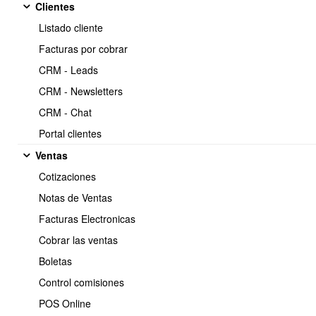
Clientes
Listado cliente
Facturas por cobrar
2.- Resumen principales funciones del modulo activos fijos
CRM - Leads
CRM - Newsletters
CRM - Chat
Portal clientes
Ventas
Cotizaciones
Soporte:
Notas de Ventas
Tel.: (+56) 225 88 44 99 Opc. 2
Facturas Electronicas
E-mail: soporte@obuma.cl
Cobrar las ventas
Horario de soporte:
Boletas
Lunes a Viernes De 08:00 a 16:00 hrs
Control comisiones
Dirección:
POS Online