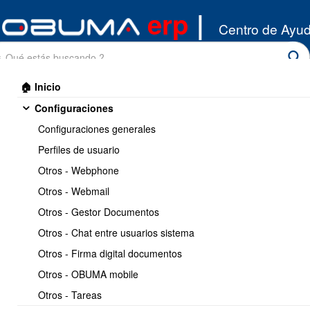
erp
|
Centro de Ayu
🏠 Inicio
Configuraciones
Configuraciones generales
Perfiles de usuario
Otros - Webphone
Inicio
/
Otros - Webmail
Activos fijos
/
Introduccion
Otros - Gestor Documentos
Otros - Chat entre usuarios sistema
Introduccion
Otros - Firma digital documentos
Otros - OBUMA mobile
Otros - Tareas
1.- Sobre el modulo de activos fijos