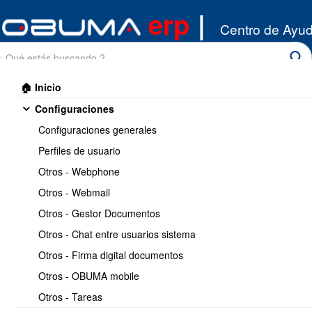
erp
|
Centro de Ayu
🏠 Inicio
Configuraciones
Configuraciones generales
Perfiles de usuario
Otros - Webphone
Inicio
/
Otros - Webmail
OBUMA IoT
/
API
Otros - Gestor Documentos
Imprimir
1 / 1
Otros - Chat entre usuarios sistema
Otros - Firma digital documentos
Conectar Dispositivos IoT
Otros - OBUMA mobile
con la API de OBUMA /
Otros - Tareas