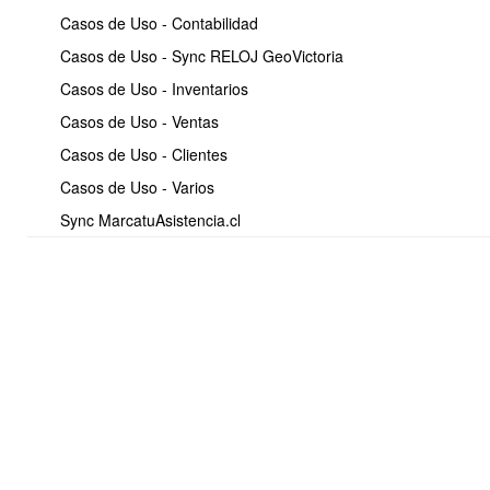
    "device_id":
"PRESION-001"
,
Casos de Uso - Contabilidad
    "sensor":
"presion"
,
    "valor":
120
,
Casos de Uso - Sync RELOJ GeoVictoria
    "unidad":
"PSI"
,
Casos de Uso - Inventarios
    "timestamp":
"2026-05-22 15:30:00"
  }
Casos de Uso - Ventas
]
Casos de Uso - Clientes
Casos de Uso - Varios
Ejemplo utilizando PHP
Sync MarcatuAsistencia.cl
    "success": true,

    "message": "Lecturas procesadas correctamente",

    "message_code": "ok",

    "processed": 2

}