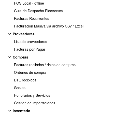
POS Local - offline
presión, equipos de monitoreo energético, ESP32, PLC industriales
y cualquier otra fuente de telemetría.
Guia de Despacho Electronica
Los datos recibidos son procesados por OBUMA ERP para su
Facturas Recurrentes
utilización en reportes, dashboards, alertas, monitoreo operacional
Facturacion Masiva via archivo CSV / Excel
y control de consumos asociados a contratos de servicios.
Proveedores
Endpoint
Listado proveedores
Facturas por Pagar
Compras
POST /webservices/iot/telemetry
Facturas recibidas / dctos de compras
Ordenes de compra
DTE recibidos
Método
Gastos
Honorarios y Servicios
Gestion de importaciones
POST
Inventario