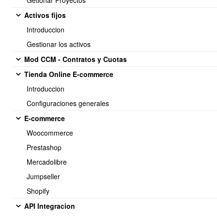
Getionar Proyectos
Activos fijos
Introduccion
Gestionar los activos
Ejemplos de sensores
Mod CCM - Contratos y Cuotas
Tienda Online E-commerce
Dependiendo del tipo de dispositivo, pueden enviarse distintos
sensores.
Introduccion
Medidor eléctrico
Configuraciones generales
E-commerce
Woocommerce
[
Prestashop
  {
    "device_id":
"DDS238"
,
Mercadolibre
    "sensor":
"voltaje"
,
Jumpseller
    "valor":
228.4
,
    "unidad":
"V"
,
Shopify
    "timestamp":
"2026-05-22 15:30:00"
API Integracion
  },
  {