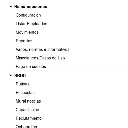
X-Ide:
 ENTREGADO_POR_OBUMA
Remuneraciones
Configuracion
Estructura del JSON
Listar Empleados
Movimientos
La API recibe un arreglo de lecturas, permitiendo enviar múltiples
Reportes
sensores en una sola solicitud.
Varios, normas e informativos
Ejemplo
Miscelaneos/Casos de Uso
Pago de sueldos
[
RRHH
  {
Rutinas
    "device_id":
"DDS238"
,
    "sensor":
"potencia"
,
Encuestas
    "valor":
2804
,
Mural noticias
    "unidad":
"W"
,
    "timestamp":
"2026-05-22 15:30:00"
Capacitacion
  },
Reclutamiento
  {
    "device_id":
"DDS238"
,
Onboarding