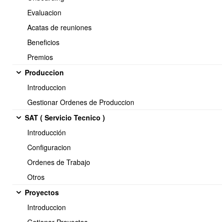
    "sensor":
"temperatura"
,
Evaluacion
    "valor":
35
,
    "unidad":
"°C"
,
Acatas de reuniones
    "timestamp":
"2026-05-22 15:30:00"
Beneficios
  }
]
Premios
Produccion
Introduccion
Campos disponibles
Gestionar Ordenes de Produccion
SAT ( Servicio Tecnico )
Campo
Obligatorio
Descripción
Introducción
Identificador único del
Configuracion
device_id
Sí
dispositivo en OBUMA
Ordenes de Trabajo
sensor
Sí
Nombre de la variable medida
Otros
valor
Sí
Valor capturado por el sensor
Proyectos
unidad
No
Unidad de medida
Introduccion
timestamp
Sí
Fecha y hora de la lectura