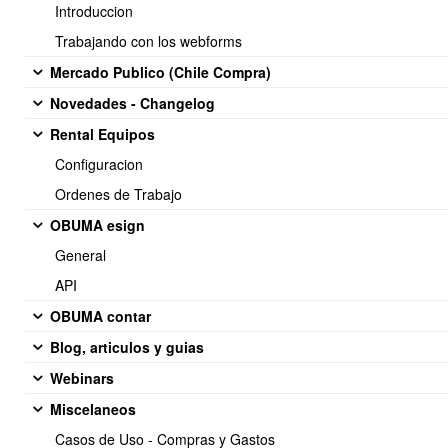
Introduccion
Sensor de temperatura
Trabajando con los webforms
Mercado Publico (Chile Compra)
Novedades - Changelog
[
  {
Rental Equipos
    "device_id":
"TEMP-001"
,
Configuracion
    "sensor":
"temperatura"
,
    "valor":
35
,
Ordenes de Trabajo
    "unidad":
"°C"
,
OBUMA esign
    "timestamp":
"2026-05-22 15:30:00"
  }
General
]
API
OBUMA contar
Sensor de presión
Blog, articulos y guias
Webinars
Miscelaneos
[
  {
Casos de Uso - Compras y Gastos