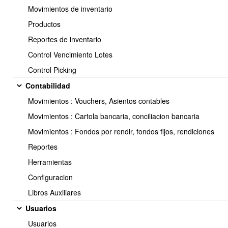
Movimientos de inventario
Productos
Formato de envío
Reportes de inventario
Control Vencimiento Lotes
La API recibe los datos en formato JSON.
Control Picking
Contabilidad
Content-Type:
 application/json
Movimientos : Vouchers, Asientos contables
Movimientos : Cartola bancaria, conciliacion bancaria
Movimientos : Fondos por rendir, fondos fijos, rendiciones
Autenticación
Reportes
La autenticación se realiza mediante una API Key previamente
Herramientas
configurada en OBUMA ERP.
Configuracion
La API Key debe enviarse mediante alguno de los siguientes
Libros Auxiliares
encabezados:
Usuarios
Usuarios
X-API-Key
: TU_API_KEY