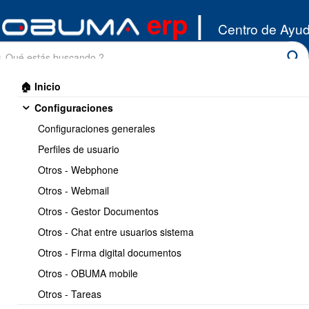
erp
|
Centro de Ayu
🏠 Inicio
Configuraciones
Configuraciones generales
Perfiles de usuario
Otros - Webphone
Inicio
/
Otros - Webmail
Activos fijos
/
Gestionar los activos
Otros - Gestor Documentos
Otros - Chat entre usuarios sistema
Gestionar los activos
Otros - Firma digital documentos
Otros - OBUMA mobile
Otros - Tareas
1.- Como agregar un activo fijo