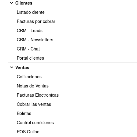
Clientes
Listado cliente
Facturas por cobrar
2.- Como actualizar y gestionar los datos de un activo
CRM - Leads
CRM - Newsletters
CRM - Chat
3.- Como llevar el control de los activos intangibles de tipo licencias
Portal clientes
de software
Ventas
Cotizaciones
Notas de Ventas
4.- Como importar activos fijos de forma masiva via csv
Facturas Electronicas
Cobrar las ventas
Boletas
Control comisiones
POS Online