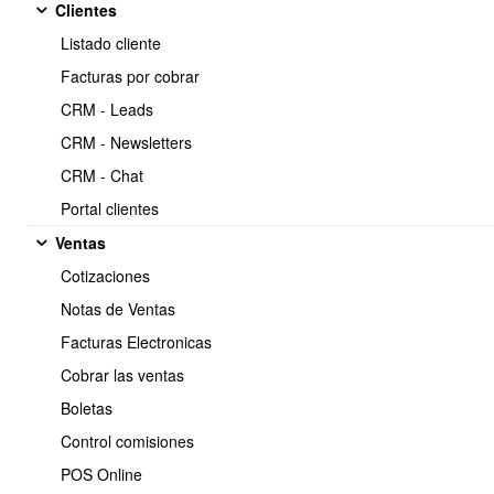
Clientes
apertura/cierre
Listado cliente
https://www.obuma.cl/ayuda/articulo/419/como-
Copiar
Facturas por cobrar
generar-el-control-caja-por-obuma-erp--aperturacierre
CRM - Leads
CRM - Newsletters
Como generar el control caja por OBUMA ERP -
CRM - Chat
APERTURA/CIERRE DE CAJA
Portal clientes
Ventas
Cotizaciones
Notas de Ventas
Facturas Electronicas
Cobrar las ventas
Boletas
Control comisiones
POS Online