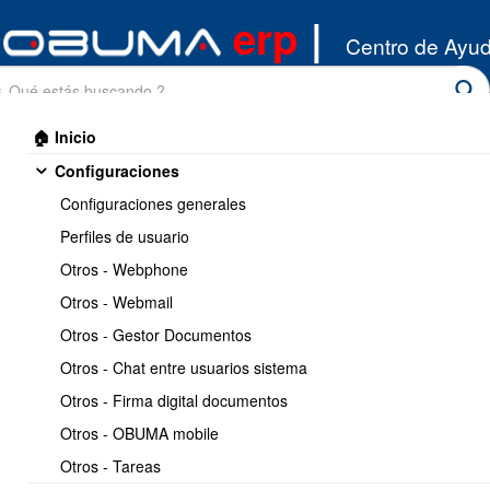
erp
|
Centro de Ayu
🏠 Inicio
Configuraciones
Configuraciones generales
Perfiles de usuario
Otros - Webphone
Inicio
/
Otros - Webmail
Contabilidad
/
Reportes
Otros - Gestor Documentos
Imprimir
<< Anterior
11 / 12
Siguiente >>
Otros - Chat entre usuarios sistema
Otros - Firma digital documentos
Como generar el control
Otros - OBUMA mobile
caja por OBUMA ERP -
Otros - Tareas