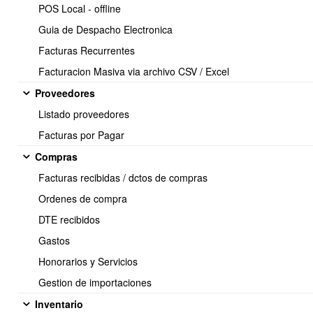
POS Local - offline
Guia de Despacho Electronica
Facturas Recurrentes
Facturacion Masiva via archivo CSV / Excel
Proveedores
Listado proveedores
Facturas por Pagar
<< Anterior
11 / 12
Siguiente >>
Compras
Facturas recibidas / dctos de compras
Ordenes de compra
Soporte:
DTE recibidos
Tel.: (+56) 225 88 44 99 Opc. 2
Gastos
E-mail: soporte@obuma.cl
Honorarios y Servicios
Horario de soporte:
Gestion de importaciones
Lunes a Viernes De 08:00 a 16:00 hrs
Inventario