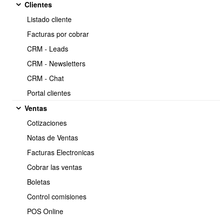
Clientes
1.- Como hacer nueva orden de produccion
Listado cliente
Video tutorial
Facturas por cobrar
CRM - Leads
2.- Como crear las formulas de una Orden de Produccion
CRM - Newsletters
CRM - Chat
Portal clientes
Ventas
3.- Como editar una O.P.
Cotizaciones
Notas de Ventas
Facturas Electronicas
4.- Gestior el estado de los procesos en una OP
Cobrar las ventas
Boletas
Control comisiones
5.- Agregar lista de procesos a la configuracion de un producto de
POS Online