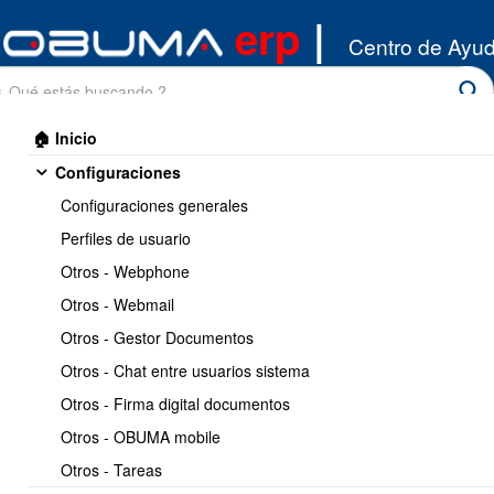
erp
|
Centro de Ayu
🏠 Inicio
Configuraciones
Configuraciones generales
Perfiles de usuario
Otros - Webphone
Inicio
/
Otros - Webmail
Produccion
/
Gestionar Ordenes de Produccion
Otros - Gestor Documentos
Otros - Chat entre usuarios sistema
Gestionar Ordenes de
Otros - Firma digital documentos
Produccion
Otros - OBUMA mobile
Otros - Tareas