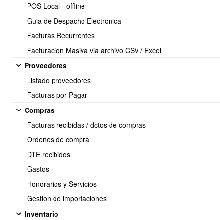
tipo fabricado
POS Local - offline
Guia de Despacho Electronica
Facturas Recurrentes
Facturacion Masiva via archivo CSV / Excel
Proveedores
Listado proveedores
Soporte:
Facturas por Pagar
Tel.: (+56) 225 88 44 99 Opc. 2
Compras
E-mail: soporte@obuma.cl
Facturas recibidas / dctos de compras
Horario de soporte:
Ordenes de compra
Lunes a Viernes De 08:00 a 16:00 hrs
DTE recibidos
Dirección:
Gastos
Av. Manuel Montt 037 Of. 404
Honorarios y Servicios
Providencia - Santiago de Chile
Gestion de importaciones
Inventario