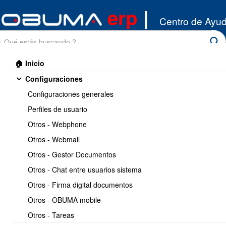
erp
|
Centro de Ayu
🏠 Inicio
Configuraciones
Configuraciones generales
Perfiles de usuario
Otros - Webphone
Inicio
/
Otros - Webmail
Configuraciones
/
Otros - Webphone
Otros - Gestor Documentos
Imprimir
1 / 1
Otros - Chat entre usuarios sistema
Otros - Firma digital documentos
Introduccion a Webphone
Otros - OBUMA mobile
Otros - Tareas
https://www.obuma.cl/ayuda/configuracion-mi-
Copiar