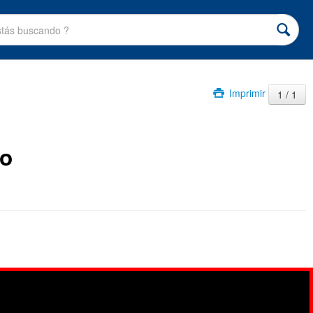
Imprimir
1 / 1
io