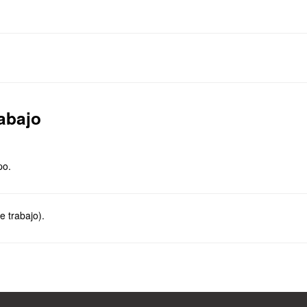
abajo
po.
 trabajo).