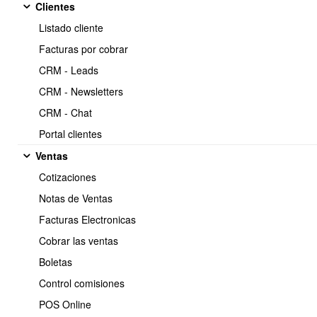
Clientes
Listado cliente
Facturas por cobrar
2.- API : Ventas > Cotizaciones
CRM - Leads
CRM - Newsletters
CRM - Chat
3.- API : Ventas > Cobros
Portal clientes
Ventas
Cotizaciones
Notas de Ventas
4.- API : Ventas > Enviar Ventas a OBUMA via API
Facturas Electronicas
Cobrar las ventas
Boletas
5.- API : Ventas > Consultar Boletas electronicas emitidas
Control comisiones
POS Online