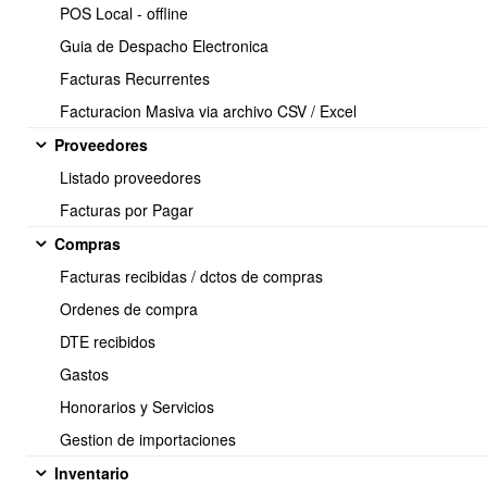
POS Local - offline
Guia de Despacho Electronica
6.- API : Ventas > Consultar ventas emitidas en OBUMA por rut del
cliente
Facturas Recurrentes
Facturacion Masiva via archivo CSV / Excel
Proveedores
Listado proveedores
7.- API : Ventas > Consultar DTE emitidos
Facturas por Pagar
Compras
Facturas recibidas / dctos de compras
Ordenes de compra
DTE recibidos
Gastos
Soporte:
Honorarios y Servicios
Tel.: (+56) 225 88 44 99 Opc. 2
Gestion de importaciones
E-mail: soporte@obuma.cl
Inventario
Horario de soporte: