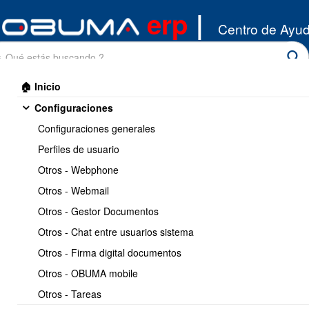
erp
|
Centro de Ayu
🏠 Inicio
Configuraciones
Configuraciones generales
Perfiles de usuario
Otros - Webphone
Inicio
/
Otros - Webmail
API Integracion
/
Ventas
Otros - Gestor Documentos
Otros - Chat entre usuarios sistema
Ventas
Otros - Firma digital documentos
Otros - OBUMA mobile
Otros - Tareas
1.- API : Ventas