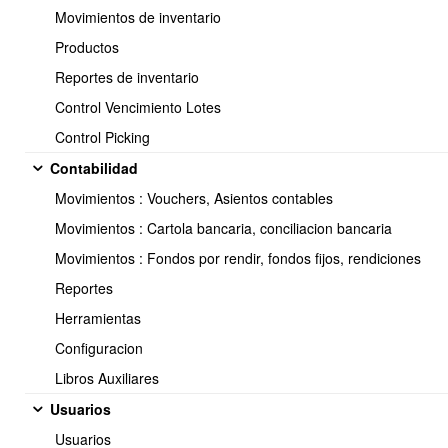
Movimientos de inventario
Productos
Reportes de inventario
Control Vencimiento Lotes
Control Picking
Soporte:
Contabilidad
Tel.: (+56) 225 88 44 99 Opc. 2
Movimientos : Vouchers, Asientos contables
E-mail: soporte@obuma.cl
Movimientos : Cartola bancaria, conciliacion bancaria
Horario de soporte:
Movimientos : Fondos por rendir, fondos fijos, rendiciones
Lunes a Viernes De 08:00 a 16:00 hrs
Reportes
Dirección:
Herramientas
Av. Manuel Montt 037 Of. 404
Configuracion
Providencia - Santiago de Chile
Libros Auxiliares
Usuarios
Usuarios