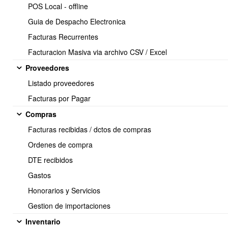
5.- Aceptacion Reclamo de un DTE
POS Local - offline
Guia de Despacho Electronica
Facturas Recurrentes
Facturacion Masiva via archivo CSV / Excel
6.- Acuse de recibo aceptar y rechazar Dte recibido
Proveedores
Listado proveedores
Facturas por Pagar
7.- Liberar DTE Recibido ingresado al libro de compras
Compras
Video tutorial
Facturas recibidas / dctos de compras
Ordenes de compra
8.- Importar XML DTE Recibido manualmente
DTE recibidos
Gastos
Honorarios y Servicios
Gestion de importaciones
9.- Ingresar DTE via RESUMEN (DteSin xmls)
Inventario