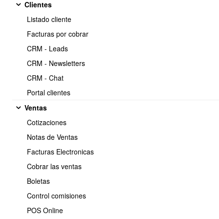
proveedores
Clientes
Listado cliente
Facturas por cobrar
CRM - Leads
2.- Como pasar los DTE recibidos al libro de compras como Tipo
de Compra: GASTOS.
CRM - Newsletters
CRM - Chat
Portal clientes
Ventas
3.- Como pasar los DTE recibidos al libro de compras como Tipo
de Compra: INVENTARIO.
Cotizaciones
Notas de Ventas
Facturas Electronicas
Cobrar las ventas
4.- Comparar y sincronizar DTE recibidos contra SII
Boletas
Control comisiones
POS Online