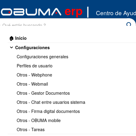
erp
|
Centro de Ayu
🏠 Inicio
Configuraciones
Configuraciones generales
Perfiles de usuario
Otros - Webphone
Inicio
/
Otros - Webmail
Compras
/
DTE recibidos
Otros - Gestor Documentos
Otros - Chat entre usuarios sistema
DTE recibidos
Otros - Firma digital documentos
Otros - OBUMA mobile
Otros - Tareas
1.- Como funciona la recepcion de DTE por compras a