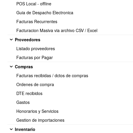
POS Local - offline
En la sección
Importar Clientes
, debe seleccionar el archivo que
Guia de Despacho Electronica
desea importar y hacer click en el botón
"Cargar archivo".
Facturas Recurrentes
Facturacion Masiva via archivo CSV / Excel
Proveedores
Listado proveedores
Facturas por Pagar
Compras
Facturas recibidas / dctos de compras
Ordenes de compra
DTE recibidos
Gastos
En esta sección se encuentra disponible el archivo de
Honorarios y Servicios
ejemplo/plantilla/estructura
disponible para descargar
⇒
Completar con su información y subir.
Gestion de importaciones
Tabla con campos a llenar en archivo a importar:
Inventario