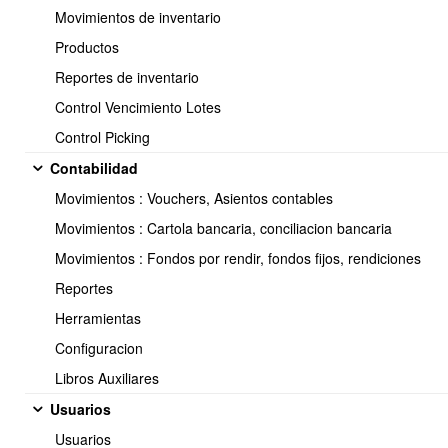
COLUMNA
DESCR
Movimientos de inventario
0
RUT
Rut del
Productos
Reportes de inventario
1
RAZON SOCIAL
Razon S
2
NOMBRE FANTASIA
Nombre
Control Vencimiento Lotes
3
GIRO COMERCIAL
Giro co
Control Picking
4
DIRECCION
Direcci
Contabilidad
Id de 
5
COMUNA
comun
Movimientos : Vouchers, Asientos contables
Id de l
6
REGION
Movimientos : Cartola bancaria, conciliacion bancaria
no es 
7
TELEFONO
Telefon
Movimientos : Fondos por rendir, fondos fijos, rendiciones
8
CELULAR
Celular
Reportes
9
EMAIL
Email p
Herramientas
10
SITIO WEB
Sitio w
Configuracion
11
CONTACTO
Nombre
Monto 
Libros Auxiliares
12
CREDITO APROBADO
asignad
Usuarios
Codigo 
13
CODIGO INTERNO CLIENTE
de for
Usuarios