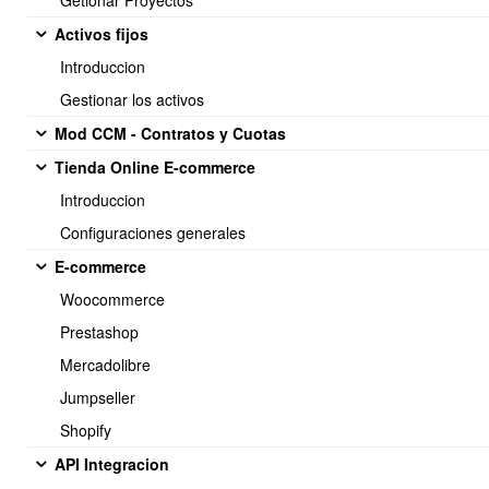
Getionar Proyectos
Activos fijos
Introduccion
Soporte:
Gestionar los activos
Tel.: (+56) 225 88 44 99 Opc. 2
Mod CCM - Contratos y Cuotas
E-mail: soporte@obuma.cl
Tienda Online E-commerce
Horario de soporte:
Introduccion
Lunes a Viernes De 08:00 a 16:00 hrs
Configuraciones generales
Dirección:
E-commerce
Av. Manuel Montt 037 Of. 404
Woocommerce
Providencia - Santiago de Chile
Prestashop
Mercadolibre
Jumpseller
Shopify
API Integracion