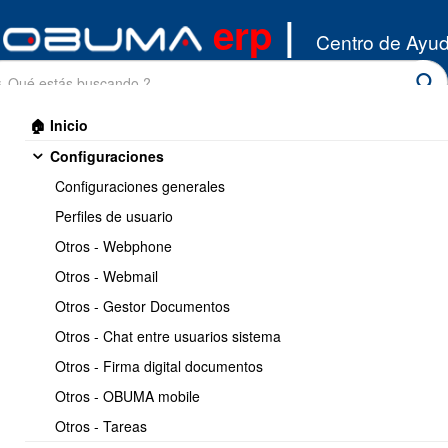
erp
|
Centro de Ayu
🏠 Inicio
Configuraciones
Configuraciones generales
Perfiles de usuario
Otros - Webphone
Inicio
/
Otros - Webmail
Clientes
/
Listado cliente
Otros - Gestor Documentos
Imprimir
<< Anterior
5 / 16
Siguiente >>
Otros - Chat entre usuarios sistema
Otros - Firma digital documentos
Importar lista de clientes
Otros - OBUMA mobile
via CSV
Otros - Tareas