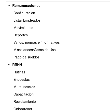
Indicar
Remuneraciones
asigna
14
CODIGO TIPO CLIENTE
tipos d
Configuracion
utiliza
Listar Empleados
y/o cat
Movimientos
Indicar
15
CODIGO LISTA PRECIO
asignad
Reportes
Indicar
16
CODIGO VENDEDOR
Varios, normas e informativos
asignad
Indicar
Miscelaneos/Casos de Uso
17
CODIGO CENTRO COSTO
asignad
Pago de sueldos
Indicar
18
ACTIVO
RRHH
inactiv
Rutinas
Indicar
19
CODIGO FORMA PAGO
Encuestas
pago h
Indicar
Mural noticias
20
RUTA
ventas
Capacitacion
Indica
21
GEO LAT
geograf
Reclutamiento
juntos.
Onboarding