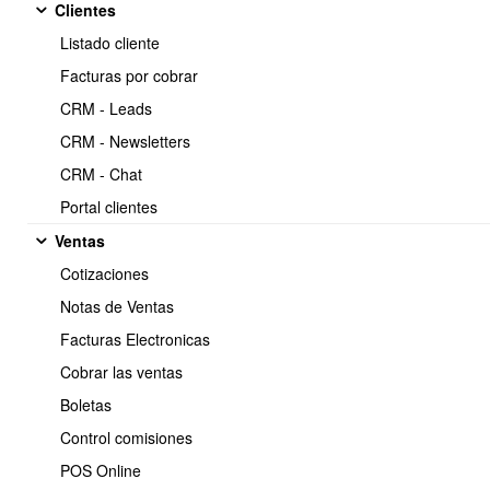
Clientes
https://www.obuma.cl/ayuda/articulo/105/importar-
Copiar
Listado cliente
lista-de-clientes-via-csv
Facturas por cobrar
CRM - Leads
Si tienes un listado de clientes en excel, y deseas importarla a
CRM - Newsletters
OBUMA, debe realizar los siguientes pasos:
CRM - Chat
Ir al Menú principal
>
Clientes
>
Listar clientes
>
Opciones
(menú ubicado en la parte superior derecha)
⇒
Importar lista
Portal clientes
de clientes
Ventas
Cotizaciones
Notas de Ventas
Facturas Electronicas
Cobrar las ventas
Boletas
Control comisiones
POS Online