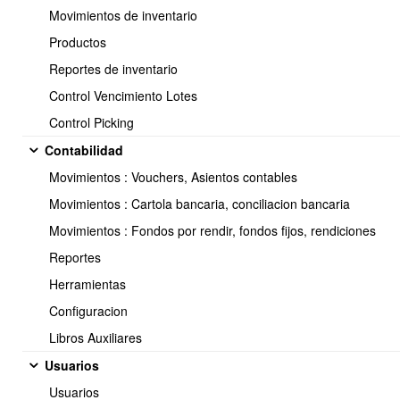
Movimientos de inventario
Productos
Una vez realizados los cambios se debe Guardar.
Reportes de inventario
Control Vencimiento Lotes
Control Picking
Contabilidad
Movimientos : Vouchers, Asientos contables
Movimientos : Cartola bancaria, conciliacion bancaria
Movimientos : Fondos por rendir, fondos fijos, rendiciones
Reportes
Herramientas
Configuracion
Libros Auxiliares
Usuarios
<< Anterior
11 / 16
Siguiente >>
Usuarios