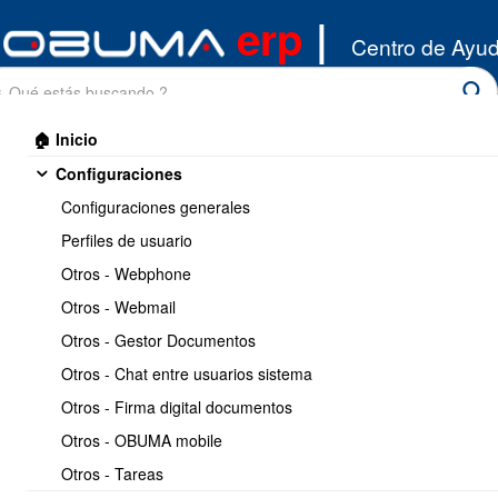
erp
|
Centro de Ayu
🏠 Inicio
Configuraciones
Configuraciones generales
Perfiles de usuario
Otros - Webphone
Inicio
/
Otros - Webmail
Clientes
/
Listado cliente
Otros - Gestor Documentos
Imprimir
<< Anterior
11 / 16
Siguiente >>
Otros - Chat entre usuarios sistema
Otros - Firma digital documentos
Como Activar y Desactivar
Otros - OBUMA mobile
un Cliente
Otros - Tareas