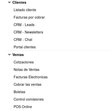
Clientes
https://www.obuma.cl/ayuda/articulo/616/como-
Copiar
Listado cliente
activar-y-desactivar-un-cliente
Facturas por cobrar
CRM - Leads
Ir a Menu principal > Clientes
>
Listar clientes
>
Buscar
CRM - Newsletters
clientes ( Filtrar búsqueda de acuerdo a las diferentes
opciones ).
CRM - Chat
Portal clientes
Ventas
Cotizaciones
Notas de Ventas
Facturas Electronicas
Cobrar las ventas
Boletas
Una vez seleccionado el Cliente, hacer click en editar.
Control comisiones
POS Online