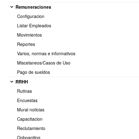
Remuneraciones
Configuracion
Listar Empleados
Movimientos
Reportes
Varios, normas e informativos
Miscelaneos/Casos de Uso
Ingresar DTE Recibidoa libros de compra:
Pago de sueldos
Puede utilizar el Perido del 1er documento para todos los Dte que
esta traspasando a Libro de compra, marcando el recuadro
RRHH
pequeño y selecionando el Periodo en el primer item, los demas
los tomará automaticamente el sistema.
Rutinas
Para el efecto contable indicar la cuenta de gastos y si lleva contorl
Encuestas
de gastos por Centro de costos, indicarlos por cada item.
Mural noticias
Capacitacion
Reclutamiento
Onboarding