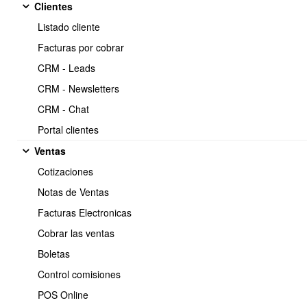
Clientes
compras como Tipo de
Listado cliente
Compra: GASTOS.
Facturas por cobrar
CRM - Leads
https://www.obuma.cl/ayuda/articulo/74/como-pasar-
Copiar
los-dte-recibidos-al-libro-de-compras-como-tipo-de-compra-gastos
CRM - Newsletters
CRM - Chat
Portal clientes
Para pasar los DTE recibidos al libro de compras como Tipo
de Compra: GATOS, debe realizar los siguientes pasos:
Ventas
Compras y gastos ⇒ DTE recibidos
Cotizaciones
Notas de Ventas
Facturas Electronicas
Cobrar las ventas
Boletas
Control comisiones
POS Online