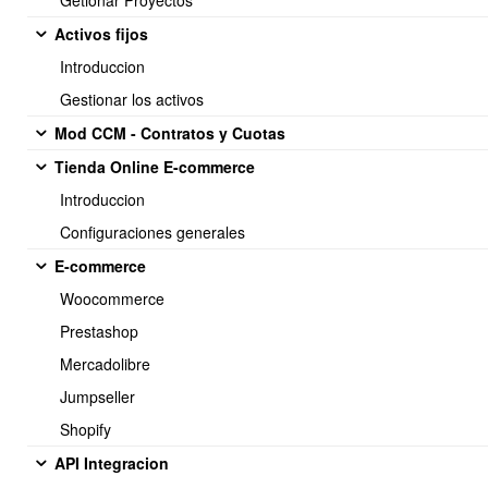
Getionar Proyectos
Compras y Gastos-Factura Recibidas.
Activos fijos
Además puede revisar desde Contabilidad el Libro de compras,
para validar que su información fue realizada con exito dentro del
Introduccion
periodo que corresponde.
Gestionar los activos
Mod CCM - Contratos y Cuotas
Tienda Online E-commerce
Introduccion
Configuraciones generales
<< Anterior
2 / 10
Siguiente >>
E-commerce
Woocommerce
Prestashop
Soporte:
Mercadolibre
Tel.: (+56) 225 88 44 99 Opc. 2
Jumpseller
E-mail: soporte@obuma.cl
Shopify
Horario de soporte:
API Integracion