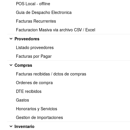
POS Local - offline
Guia de Despacho Electronica
Facturas Recurrentes
Facturacion Masiva via archivo CSV / Excel
Proveedores
Listado proveedores
Facturas por Pagar
Compras
Se le presenta el Panel de los Dte_recibidos, puede realizar la
Facturas recibidas / dctos de compras
busqueda por la categoria mas coveniente que desea en
Ordenes de compra
BUSCAR,
Selecciona y presiona
VER
DTE recibidos
Desde este panel para pasar a Libro de compra en forma
Masiva, los puede marcar todos clickeando donde indica la flecha o
Gastos
uno a uno marcandolos como se indica en el recuadro de la figura
Honorarios y Servicios
a continuación:
Gestion de importaciones
Inventario