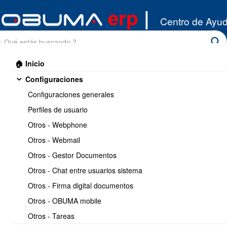
erp
|
Centro de Ayu
🏠 Inicio
Configuraciones
Configuraciones generales
Perfiles de usuario
Otros - Webphone
Inicio
/
Otros - Webmail
Compras
/
DTE recibidos
Otros - Gestor Documentos
Imprimir
<< Anterior
2 / 10
Siguiente >>
Otros - Chat entre usuarios sistema
Otros - Firma digital documentos
Como pasar los DTE
Otros - OBUMA mobile
recibidos al libro de
Otros - Tareas