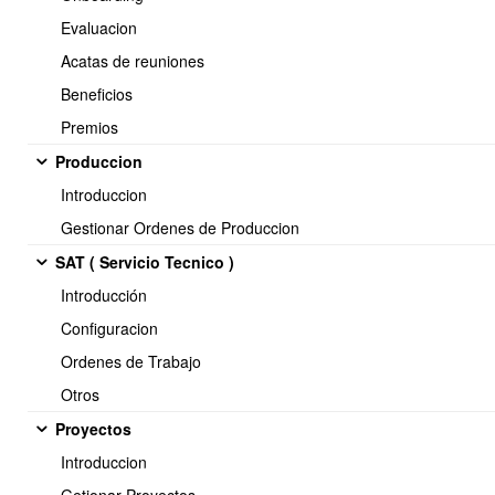
Evaluacion
Acatas de reuniones
Beneficios
Premios
Produccion
Introduccion
Gestionar Ordenes de Produccion
SAT ( Servicio Tecnico )
Al final de la pagina, luego de cargada la informacion debe clickear
en Ingresar DTE al Libro de Compra.
Introducción
Configuracion
Ordenes de Trabajo
Otros
Proyectos
Introduccion
De la Forma indicada, puede revisar y pagar los documento desde