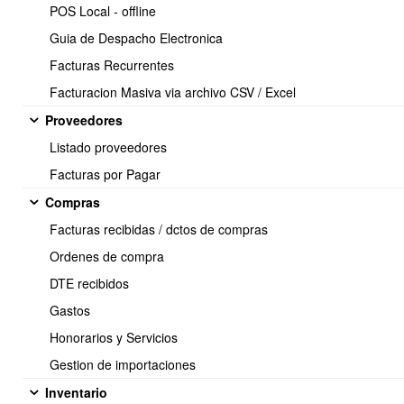
POS Local - offline
Guia de Despacho Electronica
Facturas Recurrentes
Facturacion Masiva via archivo CSV / Excel
Proveedores
Listado proveedores
Facturas por Pagar
Compras
Facturas recibidas / dctos de compras
Ordenes de compra
DTE recibidos
Para liberar DTE Recibido ingresado al libro de compra debera
Gastos
acceder al menu principal ubicado a la izquierda de la panatalla:
Honorarios y Servicios
Compras y Gastos ⇒ DTE Recibidos
Gestion de importaciones
Inventario