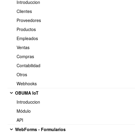
Introduccion
Clientes
Proveedores
Productos
<< Anterior
7 / 10
Siguiente >>
Empleados
Ventas
Compras
Soporte:
Contabilidad
Tel.: (+56) 225 88 44 99 Opc. 2
Otros
E-mail: soporte@obuma.cl
Webhooks
Horario de soporte:
OBUMA IoT
Lunes a Viernes De 08:00 a 16:00 hrs
Introduccion
Dirección:
Módulo
Av. Manuel Montt 037 Of. 404
API
Providencia - Santiago de Chile
WebForms - Formularios