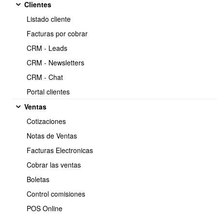
Clientes
compras
Listado cliente
https://www.obuma.cl/ayuda/articulo/161/liberar-dte-
Copiar
Facturas por cobrar
recibido-ingresado-al-libro-de-compras
CRM - Leads
CRM - Newsletters
Video Tutorial
CRM - Chat
https://www.youtube.com/watch?
Portal clientes
v=https://obuma.cl/aulavirtual/curso/1/leccion/70
Ventas
Cotizaciones
Notas de Ventas
Facturas Electronicas
Cobrar las ventas
Boletas
Control comisiones
POS Online