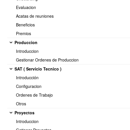
Evaluacion
Acatas de reuniones
Beneficios
Premios
Produccion
Introduccion
Gestionar Ordenes de Produccion
Seleccionada la opcion
Liberar DTE,
debe
Confirmar que desea
liberar el DTE,
y luego seleccionar
Liberar DTE.
SAT ( Servicio Tecnico )
Introducción
Configuracion
Ordenes de Trabajo
Otros
Proyectos
Introduccion