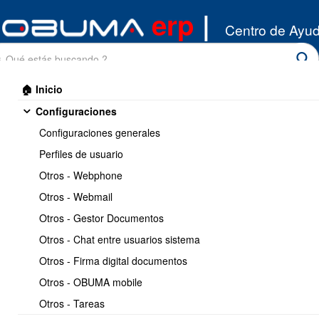
erp
|
Centro de Ayu
🏠 Inicio
Configuraciones
Configuraciones generales
Perfiles de usuario
Otros - Webphone
Inicio
/
Otros - Webmail
Compras
/
DTE recibidos
Otros - Gestor Documentos
Imprimir
<< Anterior
7 / 10
Siguiente >>
Otros - Chat entre usuarios sistema
Otros - Firma digital documentos
Liberar DTE Recibido
Otros - OBUMA mobile
ingresado al libro de
Otros - Tareas