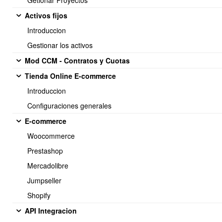
Getionar Proyectos
Activos fijos
Introduccion
Gestionar los activos
Mod CCM - Contratos y Cuotas
Una vez liberado el DTE, debera actualizar la pagina, y podra
Tienda Online E-commerce
observar que el documento que antes aparecia
En LC ( Columna
Introduccion
Traspaso Libro Compras ),
ahora se encuentra
Sin Periodo
.
Configuraciones generales
E-commerce
Woocommerce
Prestashop
Mercadolibre
Jumpseller
Importante:
Shopify
No se puede eliminar DTE si tiene pagos, debe liberar los
API Integracion
pagos del documento para poder eliminar.