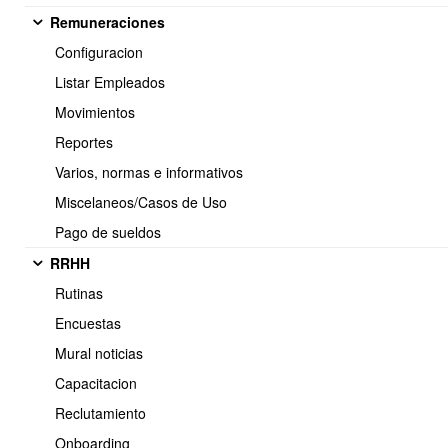
Remuneraciones
Configuracion
El Perfil de usuario debe tener configurado en Opciones al emitir
Listar Empleados
documentos
No - Permitir vender sin stock
Movimientos
Reportes
Varios, normas e informativos
Miscelaneos/Casos de Uso
Pago de sueldos
RRHH
Rutinas
Encuestas
Mural noticias
Capacitacion
Reclutamiento
Onboarding