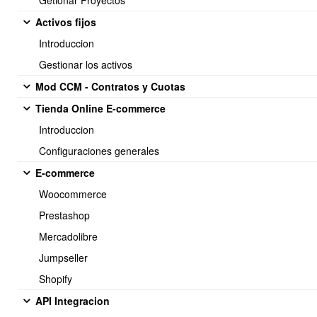
Getionar Proyectos
Activos fijos
Introduccion
<< Anterior
25 / 32
Siguiente >>
Gestionar los activos
Mod CCM - Contratos y Cuotas
Tienda Online E-commerce
Soporte:
Introduccion
Tel.: (+56) 225 88 44 99 Opc. 2
Configuraciones generales
E-mail: soporte@obuma.cl
E-commerce
Horario de soporte:
Woocommerce
Lunes a Viernes De 08:00 a 16:00 hrs
Prestashop
Dirección:
Mercadolibre
Av. Manuel Montt 037 Of. 404
Jumpseller
Providencia - Santiago de Chile
Shopify
API Integracion