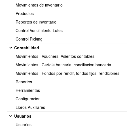
Movimientos de inventario
Productos
Reportes de inventario
Control Vencimiento Lotes
Control Picking
Contabilidad
Ubicar las opciones y marcar
Permitir venta sin stock >
al final de
Movimientos : Vouchers, Asientos contables
la pagina
GUARDAR
Movimientos : Cartola bancaria, conciliacion bancaria
Movimientos : Fondos por rendir, fondos fijos, rendiciones
Reportes
Herramientas
Configuracion
Libros Auxiliares
Usuarios
Usuarios