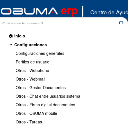
erp
|
Centro de Ayu
🏠 Inicio
Configuraciones
Configuraciones generales
Perfiles de usuario
Otros - Webphone
Inicio
/
Otros - Webmail
Inventario
/
Productos
Otros - Gestor Documentos
Imprimir
<< Anterior
25 / 32
Siguiente >>
Otros - Chat entre usuarios sistema
Otros - Firma digital documentos
Permitir que uno o varios
Otros - OBUMA mobile
producto especificos se
Otros - Tareas