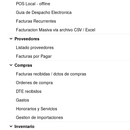
POS Local - offline
Guia de Despacho Electronica
Facturas Recurrentes
Facturacion Masiva via archivo CSV / Excel
Proveedores
Listado proveedores
Facturas por Pagar
Compras
Facturas recibidas / dctos de compras
Debes dirigirte a la ficha del producto:
Ordenes de compra
Desde el modulo de
Inventario > listar productos > ubicas el
DTE recibidos
producto por cualquiera de las opciones de Búsqueda >
entras en la ficha
Gastos
Honorarios y Servicios
Gestion de importaciones
Inventario