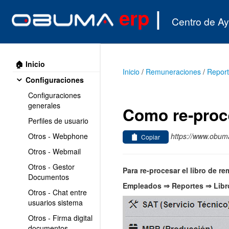
erp
|
Centro de A
🏠 Inicio
Inicio
/
Remuneraciones
/
Repor
Configuraciones
Configuraciones
generales
Como re-proce
Perfiles de usuario
https://www.obuma
Otros - Webphone
Copiar
Otros - Webmail
Otros - Gestor
Para re-procesar el libro de r
Documentos
Empleados ⇒ Reportes ⇒ Lib
Otros - Chat entre
usuarios sistema
Otros - Firma digital
documentos