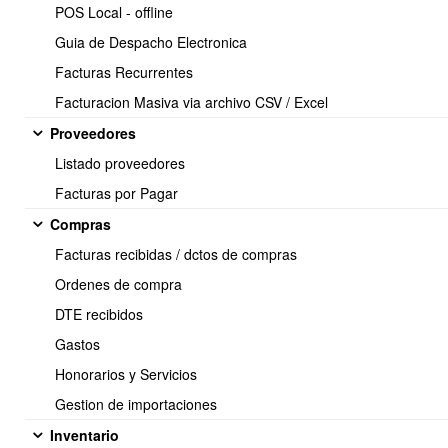
POS Local - offline
Guia de Despacho Electronica
Facturas Recurrentes
Facturacion Masiva via archivo CSV / Excel
1 / 2
Siguiente >>
Proveedores
Listado proveedores
Facturas por Pagar
Soporte:
Compras
Tel.: (+56) 225 88 44 99 Opc. 2
Facturas recibidas / dctos de compras
E-mail: soporte@obuma.cl
Ordenes de compra
Horario de soporte:
DTE recibidos
Lunes a Viernes De 08:00 a 16:00 hrs
Gastos
Dirección:
Honorarios y Servicios
Av. Manuel Montt 037 Of. 404
Gestion de importaciones
Providencia - Santiago de Chile
Inventario