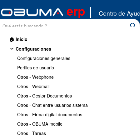
erp
|
Centro de Ayu
🏠 Inicio
Configuraciones
Configuraciones generales
Perfiles de usuario
Otros - Webphone
Inicio
/
Otros - Webmail
OBUMA esign
/
General
Otros - Gestor Documentos
Imprimir
1 / 2
Siguiente >>
Otros - Chat entre usuarios sistema
Otros - Firma digital documentos
Configurar OBUMA erp para
Otros - OBUMA mobile
usar OBUMA Esign
Otros - Tareas