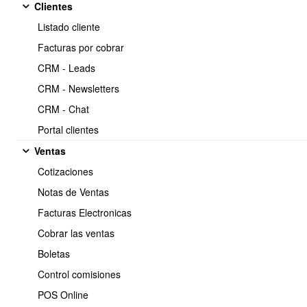
sku-por-proveedor
Clientes
Listado cliente
Facturas por cobrar
OBUMA permite almacenar y localizar los productos por el codigo
SKU de cada proveedor, para lo cual debe seguir los siguientes
CRM - Leads
pasos:
CRM - Newsletters
CRM - Chat
Desde la ficha del producto, ingresar el codigo indicando el mismo
Portal clientes
y el proveedor.
Ventas
Cotizaciones
Notas de Ventas
Facturas Electronicas
Cobrar las ventas
Boletas
Control comisiones
POS Online