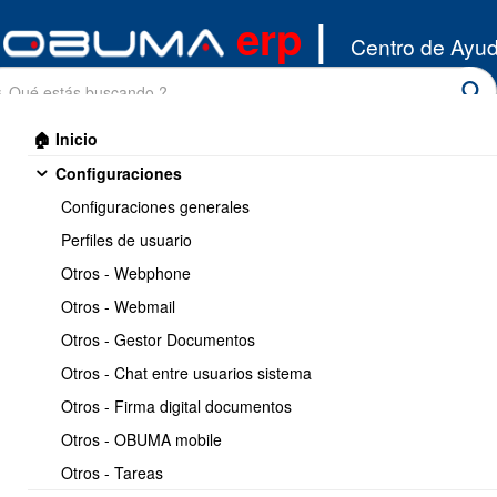
erp
|
Centro de Ayu
🏠 Inicio
Configuraciones
Configuraciones generales
Perfiles de usuario
Otros - Webphone
Inicio
/
Otros - Webmail
Inventario
/
Productos
Otros - Gestor Documentos
Imprimir
<< Anterior
15 / 32
Siguiente >>
Otros - Chat entre usuarios sistema
Otros - Firma digital documentos
Codigos SKU por proveedor
Otros - OBUMA mobile
Otros - Tareas
https://www.obuma.cl/ayuda/articulo/328/codigos-
Copiar