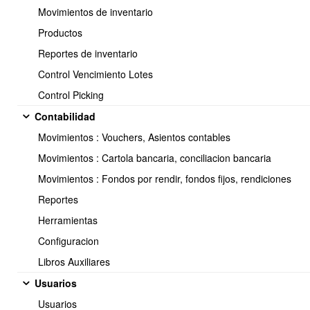
Movimientos de inventario
Productos
Reportes de inventario
<< Anterior
15 / 32
Siguiente >>
Control Vencimiento Lotes
Control Picking
Contabilidad
Soporte:
Movimientos : Vouchers, Asientos contables
Tel.: (+56) 225 88 44 99 Opc. 2
Movimientos : Cartola bancaria, conciliacion bancaria
E-mail: soporte@obuma.cl
Movimientos : Fondos por rendir, fondos fijos, rendiciones
Horario de soporte:
Reportes
Lunes a Viernes De 08:00 a 16:00 hrs
Herramientas
Dirección:
Configuracion
Av. Manuel Montt 037 Of. 404
Libros Auxiliares
Providencia - Santiago de Chile
Usuarios
Usuarios