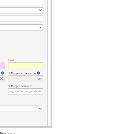
igir a :