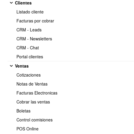
Clientes
Copiar
Listado cliente
https://www.obuma.cl/ayuda/articulo/327/ubicaciones-de-productos-
en-bodega
Facturas por cobrar
CRM - Leads
Video Tutorial
CRM - Newsletters
https://www.youtube.com/watch?v=w5SVYhF6dwo
CRM - Chat
Portal clientes
Ventas
Cotizaciones
Notas de Ventas
Facturas Electronicas
Cobrar las ventas
Boletas
Control comisiones
POS Online