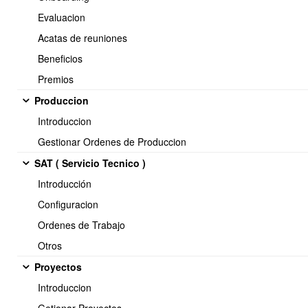
Evaluacion
Acatas de reuniones
Beneficios
Descargue el archivo ejemplo y siga las instrucciones
Premios
Este archivo se usa solo para indicar todas las ubicaciones de
la bodega seleccionada.
Produccion
Para vincular los productos a las ubicaciones en cada bodega,
Introduccion
debe usar otro archivo.
Gestionar Ordenes de Produccion
SAT ( Servicio Tecnico )
Introducción
Configuracion
Ordenes de Trabajo
Otros
Proyectos
Introduccion
Una vez que cargue todas las ubicaciones lo guarda como CSV y lo