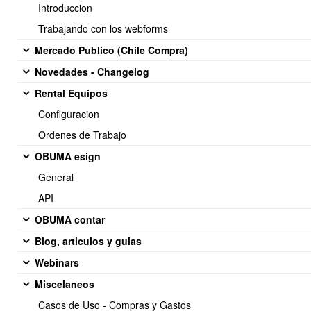
Introduccion
Trabajando con los webforms
Mercado Publico (Chile Compra)
Novedades - Changelog
Rental Equipos
Configuracion
Ordenes de Trabajo
OBUMA esign
General
API
OBUMA contar
b) De forma MAsiva con archivo excel (csv)
Blog, articulos y guias
Webinars
Paso 1;
Miscelaneos
Entrar a listado bodegas > click en Ubicaciones
Casos de Uso - Compras y Gastos