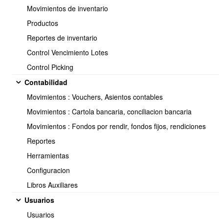
Movimientos de inventario
1.- Por cada bodega, se debe crear el listado de ubicaciones
Productos
Mi empresa > Bodegas > y en cada bodega se sube su respectivo
Reportes de inventario
listado de ubicaciones...
Control Vencimiento Lotes
Control Picking
Contabilidad
Movimientos : Vouchers, Asientos contables
Movimientos : Cartola bancaria, conciliacion bancaria
Movimientos : Fondos por rendir, fondos fijos, rendiciones
Reportes
Herramientas
Configuracion
Libros Auxiliares
De forma Manual uno a uno:
Usuarios
Crear las distintas ubicaciones -> Clickear en
+ nueva Ubicacion
Usuarios