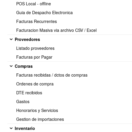
POS Local - offline
Guia de Despacho Electronica
Facturas Recurrentes
Facturacion Masiva via archivo CSV / Excel
Proveedores
Listado proveedores
Facturas por Pagar
Compras
Facturas recibidas / dctos de compras
Ordenes de compra
OBUMA le permite controlar y registrar la ubicacion de los
productos dentro de cada bodega, para lo cual, se debe
DTE recibidos
seguir los siguientes pasos:
Gastos
Honorarios y Servicios
Las ubicaciones se utilizan para poder tener un mejor control y
Gestion de importaciones
mejor manipulación a la hora de almacenar, despachar, tomas de
inventario, etc...
Inventario