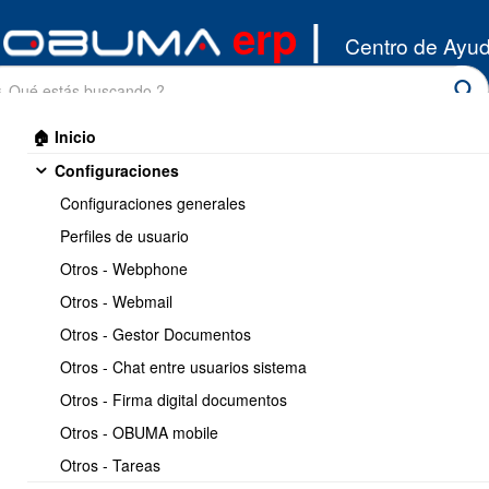
erp
|
Centro de Ayu
🏠 Inicio
Configuraciones
Configuraciones generales
Perfiles de usuario
Otros - Webphone
Inicio
/
Otros - Webmail
Inventario
/
Productos
Otros - Gestor Documentos
Imprimir
<< Anterior
14 / 32
Siguiente >>
Otros - Chat entre usuarios sistema
Otros - Firma digital documentos
Ubicaciones de productos
Otros - OBUMA mobile
en bodega
Otros - Tareas