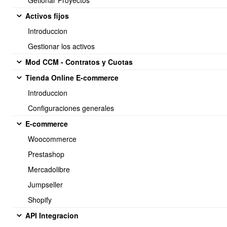
Getionar Proyectos
sube a OBUMA
Activos fijos
Introduccion
Gestionar los activos
Mod CCM - Contratos y Cuotas
Tienda Online E-commerce
Introduccion
Configuraciones generales
E-commerce
Woocommerce
2.- Vincular cada producto a cada ubicación en cada bodega
Prestashop
Existen dos formas:
Mercadolibre
a) Desde la ficha de cada producto.
Jumpseller
Shopify
API Integracion