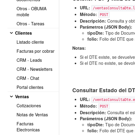
URL:
Otros - OBUMA
/ventasConsultaDte.l
Método:
mobile
POST
Descripción:
Consulta y obt
Otros - Tareas
Parámetros (JSON Body):
Clientes
tipoDte:
Tipo de Document
folio:
Folio del DTE que 
Listado cliente
Notas:
Facturas por cobrar
Si el DTE existe, se devuelv
CRM - Leads
Si el DTE no existe, se devo
CRM - Newsletters
CRM - Chat
Portal clientes
Consultar Estado del DTE
Ventas
URL:
/ventasConsultaDte.e
Cotizaciones
Método:
POST
Descripción:
Consulta el est
Notas de Ventas
Parámetros (JSON Body):
Facturas
tipoDte:
Tipo de Document
Electronicas
folio:
Folio del DTE que 