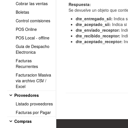
Cobrar las ventas
Respuesta:
Se devuelve un objeto que contie
Boletas
dte_entregado_sii:
Indica s
Control comisiones
dte_aceptado_sii:
Indica si
POS Online
dte_enviado_receptor:
Indi
dte_recibido_receptor:
Indi
POS Local - offline
dte_aceptado_receptor:
Ind
Guia de Despacho
Electronica
Facturas
Recurrentes
Facturacion Masiva
via archivo CSV /
Excel
Proveedores
Listado proveedores
Facturas por Pagar
Compras