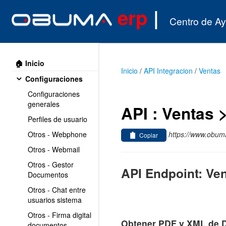
erp
|
Centro de A
🏠 Inicio
Inicio
/
API Integracion
/
Ventas
Configuraciones
Configuraciones
generales
API : Ventas 
Perfiles de usuario
https://www.obuma
Otros - Webphone
Copiar
Otros - Webmail
Otros - Gestor
API Endpoint: Ve
Documentos
Otros - Chat entre
usuarios sistema
Otros - Firma digital
Obtener PDF y XML de 
documentos