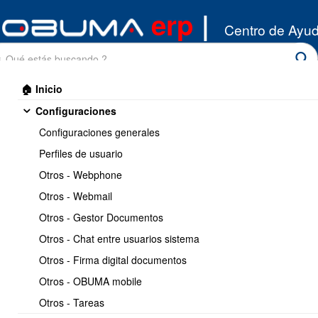
erp
|
Centro de Ayu
🏠 Inicio
Configuraciones
Configuraciones generales
Perfiles de usuario
Otros - Webphone
Inicio
/
Otros - Webmail
Configuraciones
/
Configuraciones generales
Otros - Gestor Documentos
Imprimir
<< Anterior
7 / 16
Siguiente >>
Otros - Chat entre usuarios sistema
Otros - Firma digital documentos
Crear Bodegas.
Otros - OBUMA mobile
Otros - Tareas
https://www.obuma.cl/ayuda/articulo/8/crear-
Copiar