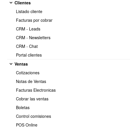
bodegas
Clientes
Listado cliente
Facturas por cobrar
Para crear bodegas debe realizar los siguientes pasos:
CRM - Leads
Ir a menú superior Mi Empresa
>
Bodegas.
CRM - Newsletters
CRM - Chat
Portal clientes
Ventas
Cotizaciones
Notas de Ventas
Facturas Electronicas
Cobrar las ventas
Boletas
Control comisiones
POS Online