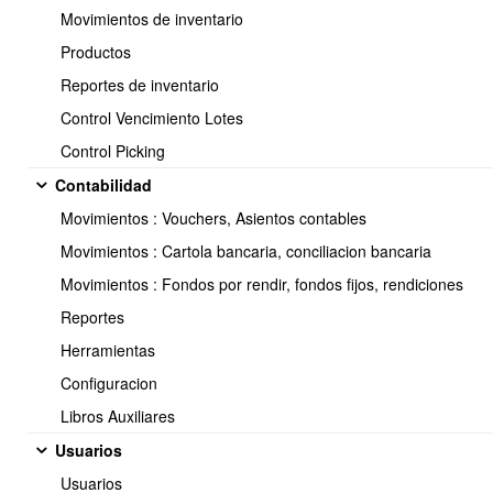
Movimientos de inventario
Usted puede agregar a una sucursal cuantas bodegas
Productos
necesite, pero como punto de venta solo puede tener una
Reportes de inventario
bodega por sucursal.
Usted puede eliminar bodega en caso de ser necesario.
Control Vencimiento Lotes
Para asignar una bodega como punto de venta a una sucursal
Control Picking
solo debe hacer clic en:
(Clic aquí para seleccionar).
Contabilidad
Movimientos : Vouchers, Asientos contables
Movimientos : Cartola bancaria, conciliacion bancaria
Movimientos : Fondos por rendir, fondos fijos, rendiciones
<< Anterior
7 / 16
Siguiente >>
Reportes
Herramientas
Configuracion
Soporte:
Libros Auxiliares
Tel.: (+56) 225 88 44 99 Opc. 2
Usuarios
E-mail: soporte@obuma.cl
Usuarios