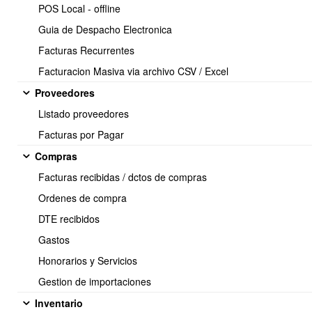
POS Local - offline
Guia de Despacho Electronica
Facturas Recurrentes
Debe hacer clic en el botón
Nueva Bodega:
Facturacion Masiva via archivo CSV / Excel
Proveedores
Listado proveedores
Facturas por Pagar
Compras
Facturas recibidas / dctos de compras
Ordenes de compra
DTE recibidos
Gastos
Se debe definir a que sucursal pertenece la bodega, y por cada
Honorarios y Servicios
sucursal se debe definir al menos una bodega para
VENTAS
. De lo
contrario, si desea rebajar el stock al vender este no funcionará.
Gestion de importaciones
Inventario