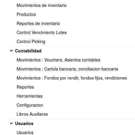
automáticamente al momento de agregar el producto a la
Movimientos de inventario
cotización, pedido o factura.
Productos
Reportes de inventario
Control Vencimiento Lotes
Opciones para ingresar precios al mayoreo:
Control Picking
1.- Desde la ficha del producto, hacer click en Ver > Editar e
Contabilidad
ingresar cantidad:precio por cada linea, o sea, una combinación
por línea
Movimientos : Vouchers, Asientos contables
Movimientos : Cartola bancaria, conciliacion bancaria
Movimientos : Fondos por rendir, fondos fijos, rendiciones
Reportes
Herramientas
Configuracion
Libros Auxiliares
Usuarios
Usuarios