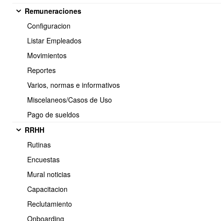
Remuneraciones
Configuracion
Listar Empleados
Movimientos
Reportes
Varios, normas e informativos
2.- Desde un archivo CSV.
Miscelaneos/Casos de Uso
id;codigo;cantidad;precio
Pago de sueldos
0;LAP001;3;23000
RRHH
0;LAP001;6;21000
0;LAP001;10;19000
Rutinas
0;MON001;2;85000
Encuestas
0;MON001;5;79000
Mural noticias
Capacitacion
Reclutamiento
Onboarding