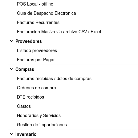
POS Local - offline
3
$23.000
Guia de Despacho Electronica
6
$21.000
Facturas Recurrentes
10
$19.000
Facturacion Masiva via archivo CSV / Excel
En este ejemplo:
Proveedores
Si el cliente compra
1 o 2 unidades
, se utilizará el precio
Listado proveedores
normal del producto.
Si compra
3, 4 o 5 unidades
, el precio será
$23.000
por
Facturas por Pagar
unidad.
Compras
Si compra
6, 7, 8 o 9 unidades
, el precio será
$21.000
por
unidad.
Facturas recibidas / dctos de compras
Si compra
10 unidades o más
, el precio será
$19.000
por
Ordenes de compra
unidad.
DTE recibidos
Gastos
Importante:
Honorarios y Servicios
Gestion de importaciones
El precio escalonado se calcula por la cantidad total del
Inventario
producto dentro del documento de venta y se aplica