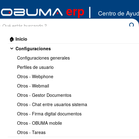
erp
|
Centro de Ayu
🏠 Inicio
Configuraciones
Configuraciones generales
Perfiles de usuario
Otros - Webphone
Inicio
/
Otros - Webmail
Inventario
/
Productos
Otros - Gestor Documentos
Imprimir
<< Anterior
32 / 32
Otros - Chat entre usuarios sistema
Otros - Firma digital documentos
Configurar precios
Otros - OBUMA mobile
escalonados / mayoreo
Otros - Tareas