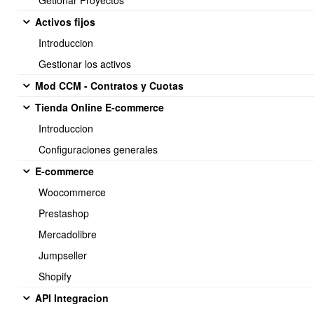
Getionar Proyectos
Activos fijos
Introduccion
Soporte:
Gestionar los activos
Tel.: (+56) 225 88 44 99 Opc. 2
Mod CCM - Contratos y Cuotas
E-mail: soporte@obuma.cl
Tienda Online E-commerce
Horario de soporte:
Introduccion
Lunes a Viernes De 08:00 a 16:00 hrs
Configuraciones generales
Dirección:
E-commerce
Av. Manuel Montt 037 Of. 404
Woocommerce
Providencia - Santiago de Chile
Prestashop
Mercadolibre
Jumpseller
Shopify
API Integracion