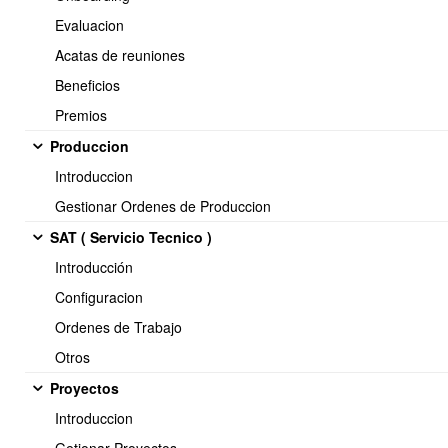
Evaluacion
Acatas de reuniones
Beneficios
Premios
Produccion
Introduccion
Disponible solo en ERP
Gestionar Ordenes de Produccion
SAT ( Servicio Tecnico )
Esta funcionalidad por el momento solo está disponible en el
Introducción
ERP, ninguno de los POS lo contempla aún.
Configuracion
Ordenes de Trabajo
Otros
Proyectos
Introduccion
<< Anterior
32 / 32