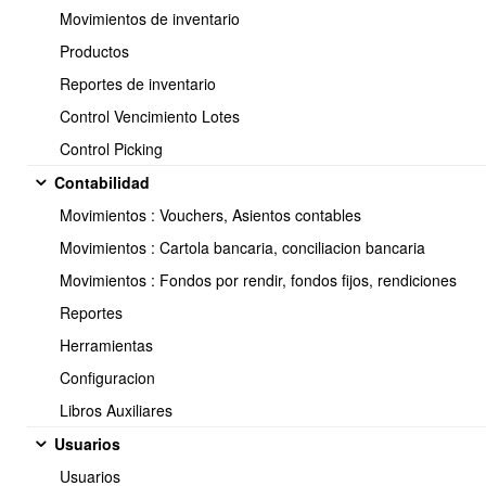
Movimientos de inventario
Seleccionar el tipo de documento deseado:
Productos
Reportes de inventario
Control Vencimiento Lotes
Control Picking
Contabilidad
Movimientos : Vouchers, Asientos contables
Movimientos : Cartola bancaria, conciliacion bancaria
Movimientos : Fondos por rendir, fondos fijos, rendiciones
Reportes
Herramientas
Configuracion
Una vez seleccionadas las opciones deseadas usted
deberá
Guardar
, para terminar el proceso.
Libros Auxiliares
Usuarios
Usuarios