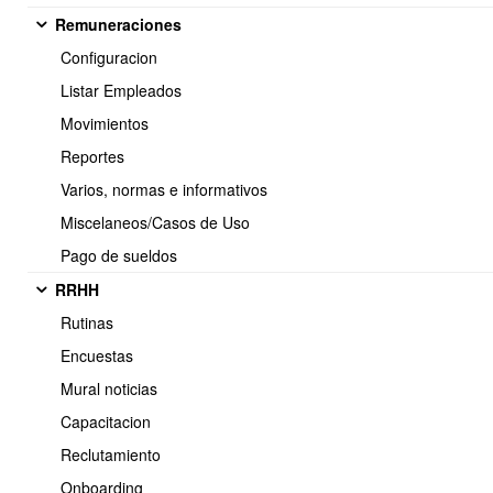
Remuneraciones
Configuracion
Listar Empleados
Movimientos
Reportes
Varios, normas e informativos
Miscelaneos/Casos de Uso
<< Anterior
7 / 8
Siguiente >>
Pago de sueldos
RRHH
Rutinas
Soporte:
Encuestas
Tel.: (+56) 225 88 44 99 Opc. 2
Mural noticias
E-mail: soporte@obuma.cl
Capacitacion
Horario de soporte:
Reclutamiento
Lunes a Viernes De 08:00 a 16:00 hrs
Onboarding