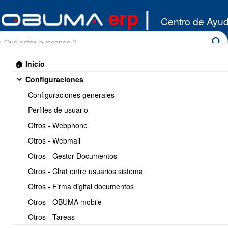
erp
|
Centro de Ayu
🏠 Inicio
Configuraciones
Configuraciones generales
Perfiles de usuario
Otros - Webphone
Inicio
/
Otros - Webmail
Configuraciones
/
Perfiles de usuario
Otros - Gestor Documentos
Imprimir
<< Anterior
7 / 8
Siguiente >>
Otros - Chat entre usuarios sistema
Otros - Firma digital documentos
Como autorizar a un usuario
Otros - OBUMA mobile
a usar un tipo de
Otros - Tareas