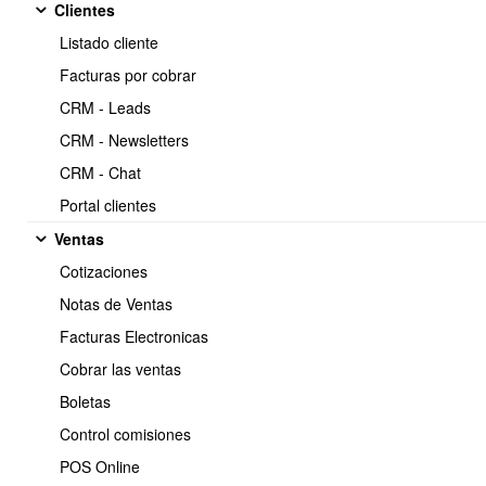
Clientes
documento
Listado cliente
https://www.obuma.cl/ayuda/articulo/797/como-
Copiar
Facturas por cobrar
autorizar-a-un-usuario-a-usar-un-tipo-de-documento
CRM - Leads
CRM - Newsletters
Para autorizar a un usuario a usar un tipo de documento debe
CRM - Chat
realizar los siguientes pasos:
Portal clientes
Ir a Mi empresa > Perfiles de usuarios
Ventas
Cotizaciones
Notas de Ventas
Facturas Electronicas
Cobrar las ventas
Boletas
Control comisiones
POS Online