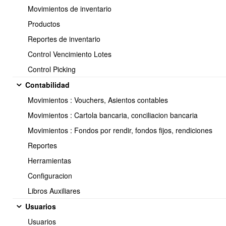
Movimientos de inventario
En el listado de compras se ubica cual es el documento que esta
Productos
involucrado en el error.
Reportes de inventario
Control Vencimiento Lotes
Control Picking
Contabilidad
Movimientos : Vouchers, Asientos contables
Movimientos : Cartola bancaria, conciliacion bancaria
Movimientos : Fondos por rendir, fondos fijos, rendiciones
Reportes
Herramientas
Configuracion
Libros Auxiliares
PASOS A SEGUIR:
Usuarios
Editar la factura y actualizar bien el dato del descuento mal
ingresado:
Compras y gastos - Facturas recibidas -
Usuarios