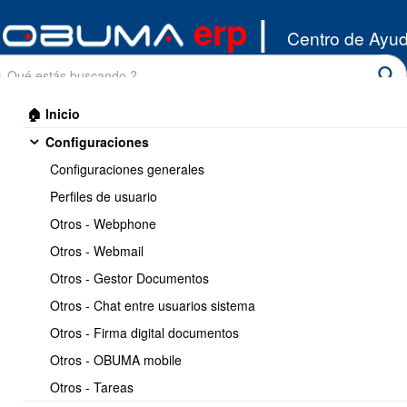
erp
|
Centro de Ayu
🏠 Inicio
Configuraciones
Configuraciones generales
Perfiles de usuario
Otros - Webphone
Inicio
/
Otros - Webmail
Miscelaneos
/
Casos de Uso - Inventarios
Otros - Gestor Documentos
Imprimir
<< Anterior
6 / 6
Otros - Chat entre usuarios sistema
Otros - Firma digital documentos
Como corregir casos donde
Otros - OBUMA mobile
esta erróneo el costo
Otros - Tareas