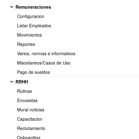
Remuneraciones
Configuracion
Listar Empleados
Movimientos
Reportes
Varios, normas e informativos
Miscelaneos/Casos de Uso
Guarda el archivo en formato CSV (delimitado por comas).
Pago de sueldos
Regresa a
Inventario
->
Listar productos
->
Opciones
->
RRHH
Actualización avanzada producto via CSV
.
Rutinas
Encuestas
Mural noticias
Capacitacion
Reclutamiento
Onboarding