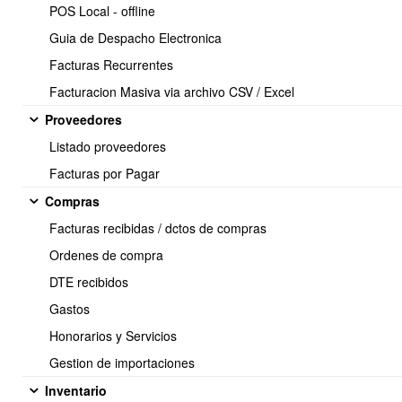
POS Local - offline
Guia de Despacho Electronica
Facturas Recurrentes
Facturacion Masiva via archivo CSV / Excel
Proveedores
En la parte superior derecha de la pantalla, haz clic en el menú de
opciones (Flecha verde).
Listado proveedores
Busca la opción que indica
EXPORTAR LISTADO FULL COMO
Facturas por Pagar
EXCEL
y descárgalo.
Compras
Facturas recibidas / dctos de compras
Ordenes de compra
DTE recibidos
Gastos
Honorarios y Servicios
Gestion de importaciones
Inventario