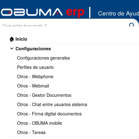
erp
|
Centro de Ayu
🏠 Inicio
Configuraciones
Configuraciones generales
Perfiles de usuario
Otros - Webphone
Inicio
/
Otros - Webmail
Miscelaneos
/
Casos de Uso - Inventarios
Otros - Gestor Documentos
Imprimir
<< Anterior
5 / 6
Siguiente >>
Otros - Chat entre usuarios sistema
Otros - Firma digital documentos
Actualizar COSTO DE
Otros - OBUMA mobile
IMPORTACIÓN (costo
Otros - Tareas