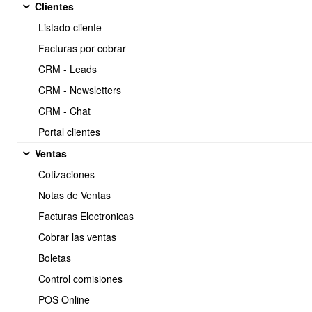
Clientes
fábrica) de forma masiva vía
Listado cliente
CSV
Facturas por cobrar
CRM - Leads
https://www.obuma.cl/ayuda/articulo/786/actualizar-
Copiar
costo-de-importacion-costo-fabrica-de-forma-masiva-via-csv
CRM - Newsletters
CRM - Chat
Portal clientes
Para actualizar el "COSTO DE IMPORTACIÓN (costo fábrica)"
de forma masiva, debes utilizar el archivo de actualización
Ventas
avanzada via CSV. Aquí te explico cómo hacerlo:
Cotizaciones
Ir al
Modulo de
Inventario
->
Listar productos
.
Notas de Ventas
Filtra los productos por categorías o selecciona todos los
Facturas Electronicas
productos.
Cobrar las ventas
Boletas
Control comisiones
POS Online