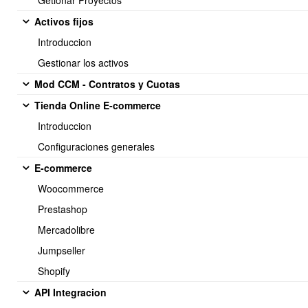
Getionar Proyectos
Activos fijos
<< Anterior
5 / 6
Siguiente >>
Introduccion
Gestionar los activos
Mod CCM - Contratos y Cuotas
Tienda Online E-commerce
Soporte:
Introduccion
Tel.: (+56) 225 88 44 99 Opc. 2
Configuraciones generales
E-mail: soporte@obuma.cl
E-commerce
Horario de soporte:
Woocommerce
Lunes a Viernes De 08:00 a 16:00 hrs
Prestashop
Dirección:
Mercadolibre
Av. Manuel Montt 037 Of. 404
Jumpseller
Providencia - Santiago de Chile
Shopify
API Integracion