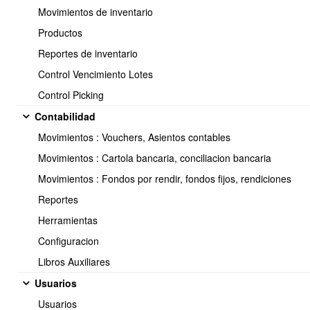
Movimientos de inventario
Productos
Reportes de inventario
Control Vencimiento Lotes
Control Picking
Contabilidad
Movimientos : Vouchers, Asientos contables
Movimientos : Cartola bancaria, conciliacion bancaria
Movimientos : Fondos por rendir, fondos fijos, rendiciones
Reportes
Herramientas
Configuracion
En el archivo descargado, podrás eliminar las columnas que no
deseas modificar, pero asegúrate de mantener la columna A
Libros Auxiliares
(Producto_ID), que no se puede eliminar.
Usuarios
Agrega o modifica la columna correspondiente al "COSTO DE
IMPORTACIÓN" en el archivo.
Usuarios