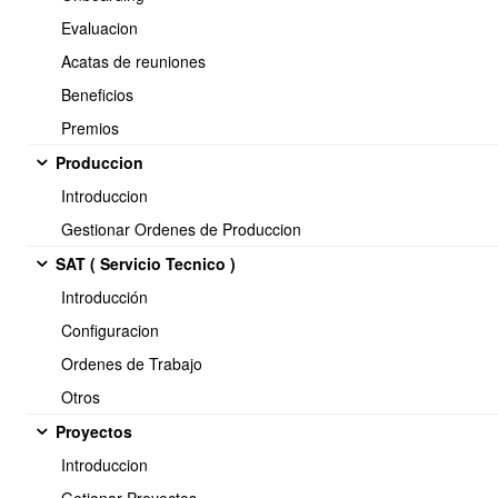
Evaluacion
Procesos de producción y sus estados.
Acatas de reuniones
Archivos adjuntos.
Beneficios
Centro de costos.
Premios
Trazabilidad de costos y consumos.
Produccion
Tags:
produccion, detalle, flujo
Introduccion
✅
5. Gestión de Materiales
Gestionar Ordenes de Produccion
SAT ( Servicio Tecnico )
(LdM – Lista de Materiales)
Introducción
Configuracion
Descripción:
Permite visualizar y modificar los materiales requeridos para
Ordenes de Trabajo
fabricar el producto.
Otros
Características principales:
Proyectos
Ajuste de cantidades y componentes.
Introduccion
Edición completa de la fórmula del producto.