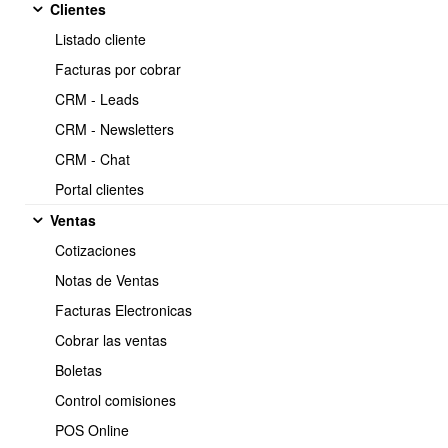
Clientes
https://www.obuma.cl/ayuda/articulo/738
Copiar
Listado cliente
Facturas por cobrar
🏭
Módulo de
CRM - Leads
Producción —
CRM - Newsletters
CRM - Chat
Funciones y
Portal clientes
Características
Ventas
Principales
Cotizaciones
Notas de Ventas
El
Módulo de Producción de Obuma ERP
permite gestionar
Facturas Electronicas
órdenes de fabricación, controlar consumos de materiales,
Cobrar las ventas
registrar productos fabricados, administrar procesos productivos,
vincular centros de costo y costear cada orden con alta precisión.
Boletas
Es ideal para empresas que fabrican productos propios, realizan
Control comisiones
ensamblaje, re-procesos o trabajan con listas de materiales (LdM).
POS Online