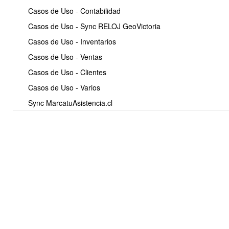
Materiales utilizados
Casos de Uso - Contabilidad
Costos de procesos
Casos de Uso - Sync RELOJ GeoVictoria
Horas trabajadas (timesheet)
Casos de Uso - Inventarios
Costo unitario
Casos de Uso - Ventas
Actualización del costo del producto final
Casos de Uso - Clientes
Tags:
costos, costeo, producción
Casos de Uso - Varios
Sync MarcatuAsistencia.cl
✅
10. Timesheet de
Producción (Horas
Trabajadas)
Descripción:
Permite registrar horas trabajadas por empleado en una orden de
producción o en un proceso específico.
Características:
Cálculo automático del valor hora.