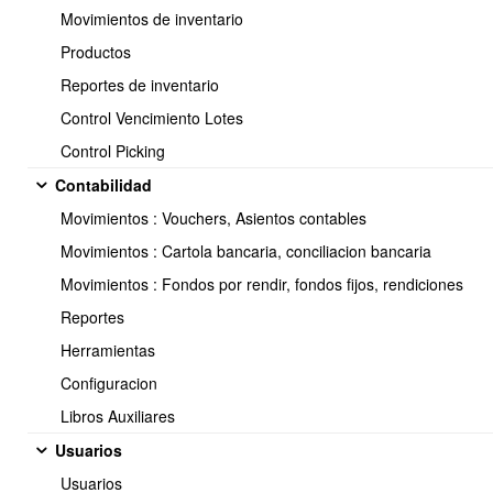
Producción
Movimientos de inventario
Productos
Descripción:
Modifica una orden existente permitiendo cambiar cantidades,
Reportes de inventario
fechas, referencias, responsable y observaciones.
Control Vencimiento Lotes
Características principales:
Control Picking
Recalcula consumos según nueva cantidad.
Contabilidad
Ajuste dinámico de la LdM (materiales).
Movimientos : Vouchers, Asientos contables
Actualiza información general de la orden.
Movimientos : Cartola bancaria, conciliacion bancaria
Tags:
produccion, editar, orden
Movimientos : Fondos por rendir, fondos fijos, rendiciones
Reportes
✅
3. Listado de Órdenes de
Herramientas
Producción
Configuracion
Libros Auxiliares
Descripción:
Usuarios
Muestra todas las órdenes ingresadas, con filtros avanzados para
facilitar la búsqueda.
Usuarios