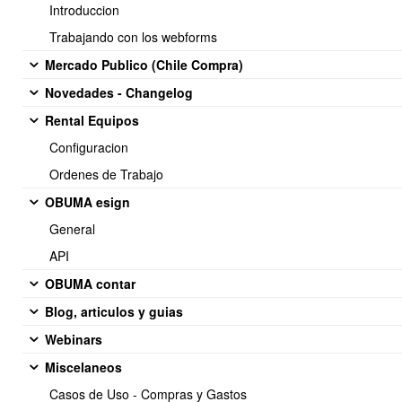
Descripción:
Introduccion
Gestión de las etapas del proceso productivo (corte, armado,
ensamblaje, pintura, etc.).
Trabajando con los webforms
Características:
Mercado Publico (Chile Compra)
Crear, editar y eliminar procesos.
Novedades - Changelog
Ordenar procesos según flujo productivo.
Rental Equipos
Registrar tiempo y costo por proceso.
Configuracion
Cambiar estados (pendiente, en proceso, completado).
Ordenes de Trabajo
Copiar procesos directamente desde el producto.
OBUMA esign
Tags:
procesos, etapas, manufactura
General
API
✅
9. Costeo de la Orden de
OBUMA contar
Blog, articulos y guias
Producción
Webinars
Descripción:
Miscelaneos
Calcula el costo total de fabricación considerando:
Casos de Uso - Compras y Gastos