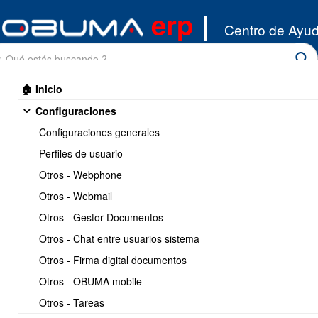
erp
|
Centro de Ayu
🏠 Inicio
Configuraciones
Configuraciones generales
Perfiles de usuario
Otros - Webphone
Inicio
/
Otros - Webmail
Produccion
/
Introduccion
Otros - Gestor Documentos
Imprimir
<< Anterior
2 / 2
Otros - Chat entre usuarios sistema
Otros - Firma digital documentos
Principales caracteristicas
Otros - OBUMA mobile
del modulo de produccion
Otros - Tareas