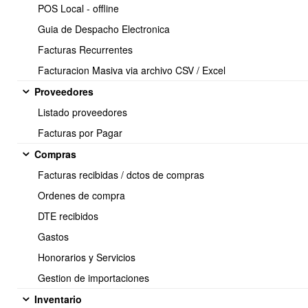
✅
1. Crear Orden de
POS Local - offline
Guia de Despacho Electronica
Producción
Facturas Recurrentes
Facturacion Masiva via archivo CSV / Excel
Descripción:
Permite iniciar una nueva orden de producción definiendo producto
Proveedores
final, cantidad a fabricar, fecha programada, responsable, cliente y
Listado proveedores
observaciones.
Facturas por Pagar
Características principales:
Compras
Generación automática de folio y estado inicial.
Facturas recibidas / dctos de compras
Carga de la Lista de Materiales (LdM) del producto.
Ordenes de compra
Preparación de procesos productivos asociados.
DTE recibidos
Registro del responsable y fecha programada.
Gastos
Tags:
produccion, crear, orden
Honorarios y Servicios
✅
2. Editar Orden de
Gestion de importaciones
Inventario