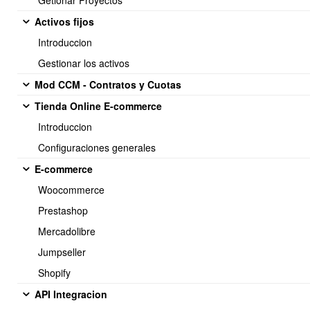
Getionar Proyectos
📈
Beneficios para la
Activos fijos
empresa
Introduccion
Gestionar los activos
Mejora la organización y claridad del trabajo.
Mod CCM - Contratos y Cuotas
Reduce la improvisación y pérdida de información.
Tienda Online E-commerce
Aumenta la productividad del equipo.
Introduccion
Permite conocer el estado real del proyecto en segundos.
Configuraciones generales
Controla el consumo del presupuesto y costos asociados.
E-commerce
Facilita la facturación por hitos o etapas.
Woocommerce
Permite medir rendimiento del equipo mediante horas
Prestashop
trabajadas.
Mercadolibre
Integra todo el proceso con ventas, clientes y centros de costo.
Jumpseller
Shopify
💡
En resumen
API Integracion