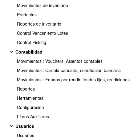
Movimientos de inventario
✔ Controlar tiempos y costos
Productos
El timesheet permite saber cuántas horas se han invertido y
Reportes de inventario
calcular costos reales y consumos.
Control Vencimiento Lotes
✔ Gestionar tareas y entregables
Control Picking
Organización del trabajo en subtareas, con categorías, prioridades
Contabilidad
y fechas programadas.
Movimientos : Vouchers, Asientos contables
✔ Visualizar el proyecto en un
Movimientos : Cartola bancaria, conciliacion bancaria
Movimientos : Fondos por rendir, fondos fijos, rendiciones
diagrama de Gantt
Reportes
Permite planificar fechas, dependencias y asignaciones de manera
Herramientas
visual.
Configuracion
✔ Controlar el presupuesto y las
Libros Auxiliares
etapas de facturación
Usuarios
Usuarios
Generar estructuras de pago basadas en porcentajes, hitos o