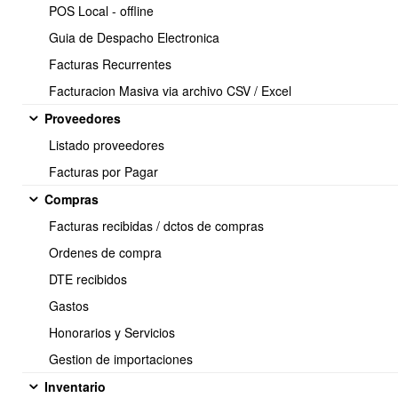
🎯
¿Para qué sirve el
POS Local - offline
módulo de Proyectos?
Guia de Despacho Electronica
Facturas Recurrentes
El módulo permite:
Facturacion Masiva via archivo CSV / Excel
✔ Planificar y estructurar proyectos
Proveedores
Listado proveedores
Definir objetivos, alcance, responsables, participantes, presupuesto
Facturas por Pagar
y etapas del proyecto.
Compras
✔ Centralizar toda la información
Facturas recibidas / dctos de compras
Archivos, tareas, comentarios, horas trabajadas, estados de pago,
Ordenes de compra
centros de costo y más.
DTE recibidos
✔ Ordenar y mejorar la
Gastos
colaboración del equipo
Honorarios y Servicios
Gestion de importaciones
Asignación de responsables, notificaciones automáticas, registro
de actividades y comunicación interna.
Inventario