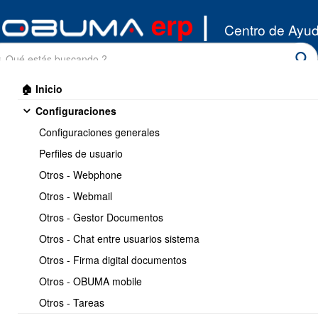
erp
|
Centro de Ayu
🏠 Inicio
Configuraciones
Configuraciones generales
Perfiles de usuario
Otros - Webphone
Inicio
/
Otros - Webmail
Proyectos
/
Introduccion
Otros - Gestor Documentos
Imprimir
1 / 2
Siguiente >>
Otros - Chat entre usuarios sistema
Otros - Firma digital documentos
Sobre el modulo Proyectos
Otros - OBUMA mobile
Otros - Tareas
https://www.obuma.cl/ayuda/articulo/736/sobre-el-
Copiar