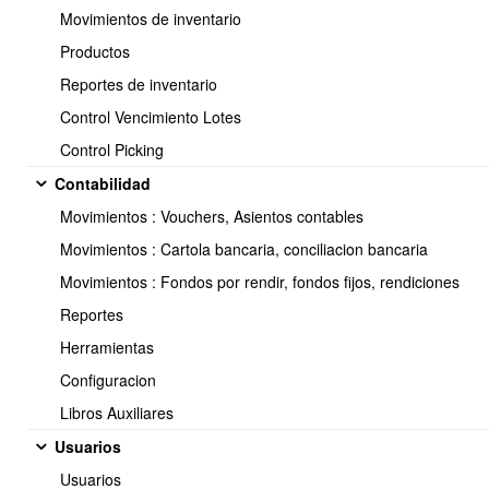
Movimientos de inventario
Productos
Reportes de inventario
Control Vencimiento Lotes
Control Picking
Contabilidad
Movimientos : Vouchers, Asientos contables
Movimientos : Cartola bancaria, conciliacion bancaria
Movimientos : Fondos por rendir, fondos fijos, rendiciones
Reportes
Se crea la Lista de materiales o receta, los cuales pueden realizar
Herramientas
la búsqueda por descripción o por código Sku de los productos, se
indica la cantidad a utilizar para el proceso de producción.
Configuracion
Libros Auxiliares
Usuarios
Usuarios