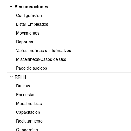
Remuneraciones
Configuracion
Listar Empleados
Movimientos
Reportes
Varios, normas e informativos
Miscelaneos/Casos de Uso
Pago de sueldos
RRHH
Rutinas
Encuestas
CONSIDERACIONES:
Mural noticias
Es importante tener en cuenta que si en la ficha del producto
Fabricado se indica que es usado para la Venta y además que es
Capacitacion
inventariable, en los proceso de control de stock dependiendo de
Reclutamiento
su configuración puede mover o no Stock.
Onboarding
Si los componentes de la lista de materiales o recetas tienen