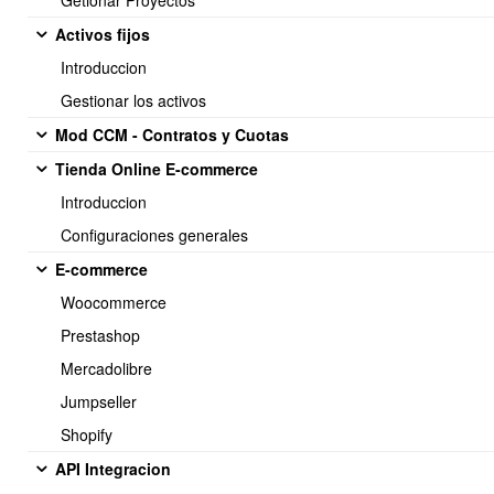
Getionar Proyectos
Activos fijos
Introduccion
Gestionar los activos
<< Anterior
29 / 32
Siguiente >>
Mod CCM - Contratos y Cuotas
Tienda Online E-commerce
Introduccion
Soporte:
Configuraciones generales
Tel.: (+56) 225 88 44 99 Opc. 2
E-commerce
E-mail: soporte@obuma.cl
Woocommerce
Horario de soporte:
Prestashop
Lunes a Viernes De 08:00 a 16:00 hrs
Mercadolibre
Dirección:
Jumpseller
Av. Manuel Montt 037 Of. 404
Shopify
Providencia - Santiago de Chile
API Integracion