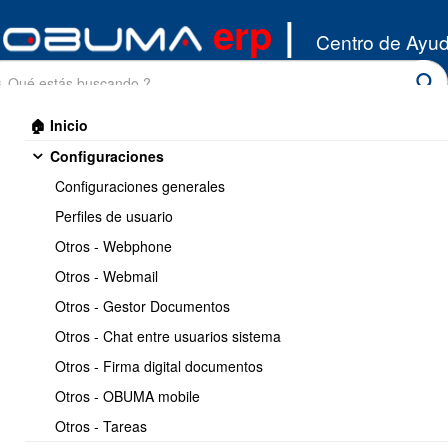
erp
|
Centro de Ayu
🏠 Inicio
Configuraciones
Configuraciones generales
Perfiles de usuario
Otros - Webphone
Inicio
/
Otros - Webmail
Inventario
/
Productos
Otros - Gestor Documentos
Imprimir
<< Anterior
29 / 32
Siguiente >>
Otros - Chat entre usuarios sistema
Otros - Firma digital documentos
Como crear un producto
Otros - OBUMA mobile
Fabricado con su lista de
Otros - Tareas