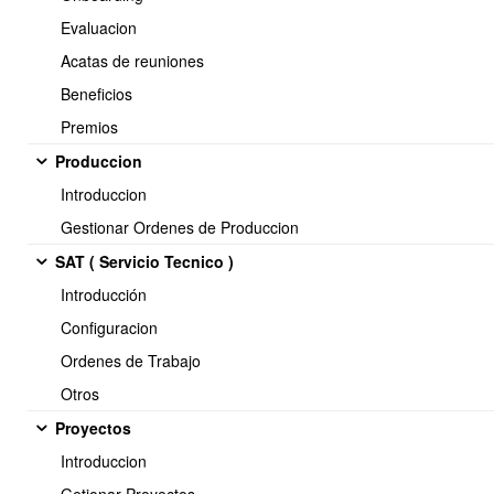
marcado en su ficha que son inventariables, en los procesos
Evaluacion
productivos para la fabricación del producto terminado se realizara
Acatas de reuniones
los movimientos de stock que se indiquen como pedidos a
bodegas.
Beneficios
Es recomendable que los productos que componen la lista de
Premios
materiales tengan actualizado sus stock y sus costos.
Produccion
Introduccion
Gestionar Ordenes de Produccion
SAT ( Servicio Tecnico )
Introducción
Configuracion
Ordenes de Trabajo
Otros
Proyectos
Introduccion