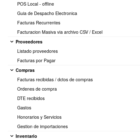
POS Local - offline
PARA CREAR EL PRODUCTO FABRICADO:
Guia de Despacho Electronica
Facturas Recurrentes
- Desde el modulo de I
nventario > Listar Productos > Nuevo
Facturacion Masiva via archivo CSV / Excel
productos
(ver ayuda Agregar producto via manual)
Proveedores
Listado proveedores
Facturas por Pagar
Compras
Facturas recibidas / dctos de compras
Ordenes de compra
DTE recibidos
Gastos
- Se crean como cualquier otro producto, la diferencia radica en
Honorarios y Servicios
que se debe indicar
Tipo Fabricado
Gestion de importaciones
Se debe llenar toda la información básica el producto.
Inventario