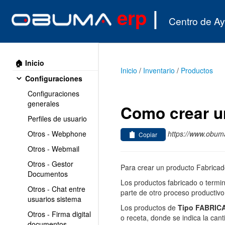
erp
|
Centro de A
🏠 Inicio
Inicio
/
Inventario
/
Productos
Configuraciones
Configuraciones
generales
Como crear un
Perfiles de usuario
https://www.obuma
Otros - Webphone
Copiar
Otros - Webmail
Otros - Gestor
Para crear un producto Fabricado
Documentos
Los productos fabricado o termi
Otros - Chat entre
parte de otro proceso productivo
usuarios sistema
Los productos de
Tipo FABRIC
Otros - Firma digital
o receta, donde se indica la can
documentos