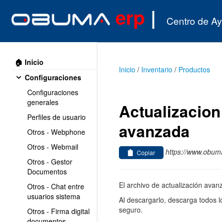
erp
|
Centro de A
🏠 Inicio
Inicio
/
Inventario
/
Productos
Configuraciones
Configuraciones
generales
Actualizacion
Perfiles de usuario
avanzada
Otros - Webphone
Otros - Webmail
https://www.obuma
Copiar
Otros - Gestor
Documentos
El archivo de actualización ava
Otros - Chat entre
usuarios sistema
Al descargarlo, descarga todos 
seguro.
Otros - Firma digital
documentos