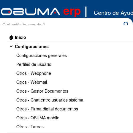
erp
|
Centro de Ayu
🏠 Inicio
Configuraciones
Configuraciones generales
Perfiles de usuario
Otros - Webphone
Inicio
/
Otros - Webmail
Miscelaneos
/
Casos de Uso - Ventas
Otros - Gestor Documentos
Imprimir
<< Anterior
11 / 17
Siguiente >>
Otros - Chat entre usuarios sistema
Otros - Firma digital documentos
Flujo de ventas, ciclos de
Otros - OBUMA mobile
venta
Otros - Tareas