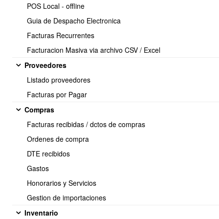
notas de venta pero no facturas.
POS Local - offline
Puedes también definir que solo se facture desde el flujo,
Guia de Despacho Electronica
bloqueando el botón nueva factura.
Facturas Recurrentes
Facturacion Masiva via archivo CSV / Excel
Proveedores
Listado proveedores
Facturas por Pagar
Compras
Facturas recibidas / dctos de compras
Ordenes de compra
DTE recibidos
Gastos
Honorarios y Servicios
Estados permitidos al facturar ( opcional ):
Gestion de importaciones
OBUMA le permite definir que estado tiene que tener la cotización
Inventario
por ejemplo para que se pueda facturar o pasar al siguiente