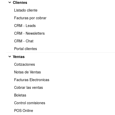
Clientes
https://www.obuma.cl/ayuda/articulo/700/flujo-de-
Copiar
Listado cliente
ventas-ciclos-de-venta
Facturas por cobrar
CRM - Leads
OBUMA permite configurar un flujo de ventas personalizado
CRM - Newsletters
según sus necesidades
:
CRM - Chat
Portal clientes
Ejemplos de flujo de ventas:
Ventas
Lo que hace la configuración del flujo de ventas, es que no le
permite a un usuario pasar de cotización a factura si el flujo dice
Cotizaciones
que debe pasar primero por otro documento.
Notas de Ventas
Cotización → Nota de venta
Facturas Electronicas
Cotización → Nota de venta → Guía de despacho
Cotización → Nota de venta → Guía de
Cobrar las ventas
despacho → Facturación
Boletas
Puedes definir que usuarios pueden acceder a cada uno de los
Control comisiones
tipos de documento tanto a visualizar como a emitir, de forma
POS Online
tal que podrías dejar que los vendedores emitan cotizaciones y