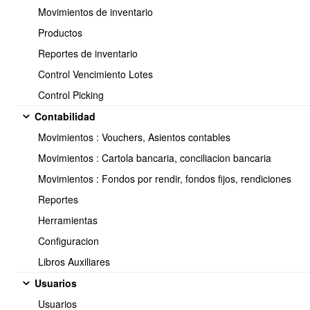
Movimientos de inventario
documento según el flujo.
Productos
Reportes de inventario
Notificaciones:
Control Vencimiento Lotes
OBUMA le permite configurar notificaciones o acciones cuando hay
cambio de estados en un documento.
Control Picking
Esta funcionalidad es exclusiva para usuarios con servicio API.
Contabilidad
Movimientos : Vouchers, Asientos contables
Movimientos : Cartola bancaria, conciliacion bancaria
Movimientos : Fondos por rendir, fondos fijos, rendiciones
Reportes
<< Anterior
11 / 17
Siguiente >>
Herramientas
Configuracion
Libros Auxiliares
Usuarios
Soporte:
Usuarios
Tel.: (+56) 225 88 44 99 Opc. 2