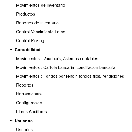
Movimientos de inventario
Productos
Reportes de inventario
Control Vencimiento Lotes
Control Picking
Contabilidad
Movimientos : Vouchers, Asientos contables
Movimientos : Cartola bancaria, conciliacion bancaria
Movimientos : Fondos por rendir, fondos fijos, rendiciones
Reportes
Herramientas
Codigo :
Asignar un número, letras o la combinación de letras
y números para identificar la sucursal.
Configuracion
Nombre :
Nombre de la sucursal.
Libros Auxiliares
Dirección :
Lugar donde se encuentra ubicada la sucursal.
Comuna :
Sector donde está la sucursal.
Usuarios
Región :
Territorio donde está ubicada la sucursal.
Usuarios
País :
Seleccionar país donde está la sucursal.