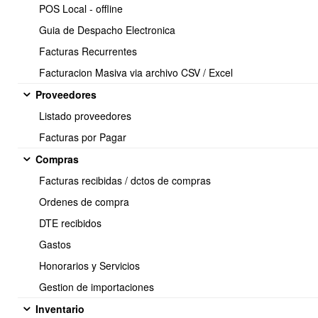
POS Local - offline
Guia de Despacho Electronica
Facturas Recurrentes
Facturacion Masiva via archivo CSV / Excel
Proveedores
Listado proveedores
Facturas por Pagar
Compras
Facturas recibidas / dctos de compras
Una vez seleccionada la opción
Nueva Sucursal
, deberá ingresar
los datos solicitados. Las sucursales pueden editarse y eliminarse.
Ordenes de compra
DTE recibidos
Gastos
Honorarios y Servicios
Gestion de importaciones
Inventario