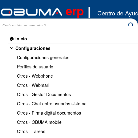
erp
|
Centro de Ayu
🏠 Inicio
Configuraciones
Configuraciones generales
Perfiles de usuario
Otros - Webphone
Inicio
/
Otros - Webmail
Configuraciones
/
Configuraciones generales
Otros - Gestor Documentos
Imprimir
<< Anterior
6 / 16
Siguiente >>
Otros - Chat entre usuarios sistema
Otros - Firma digital documentos
Crear Sucursales.
Otros - OBUMA mobile
Otros - Tareas
https://www.obuma.cl/ayuda/articulo/7/crear-
Copiar