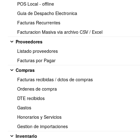
POS Local - offline
Una vez hecha las configuraciones, al momento de vender se
Guia de Despacho Electronica
puede visualizar la unidad principal y la secundaria.
Facturas Recurrentes
La conversión secundaria es netamente informativa, no queda
Facturacion Masiva via archivo CSV / Excel
almacenada en la venta, por tanto la conversión debe ser estable
en el tiempo.
Proveedores
Listado proveedores
Facturas por Pagar
Compras
Facturas recibidas / dctos de compras
Ordenes de compra
DTE recibidos
<< Anterior
24 / 32
Siguiente >>
Gastos
Honorarios y Servicios
Gestion de importaciones
Soporte:
Inventario