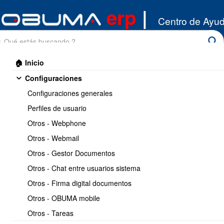
erp
|
Centro de Ayu
🏠 Inicio
Configuraciones
Configuraciones generales
Perfiles de usuario
Otros - Webphone
Inicio
/
Otros - Webmail
Inventario
/
Productos
Otros - Gestor Documentos
Imprimir
<< Anterior
24 / 32
Siguiente >>
Otros - Chat entre usuarios sistema
Otros - Firma digital documentos
Manejo unidad de medida
Otros - OBUMA mobile
secundaria con factor de
Otros - Tareas