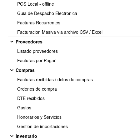
POS Local - offline
Se debe(n) crear el o los haberes en el modulo de
Empleados >
Configuración
Guia de Despacho Electronica
Facturas Recurrentes
Facturacion Masiva via archivo CSV / Excel
Proveedores
Listado proveedores
Facturas por Pagar
Compras
Facturas recibidas / dctos de compras
Ordenes de compra
DTE recibidos
Gastos
Desde el Modulo
Empleados > Movimientos > Seleccionar
Honorarios y Servicios
únicamente el Periodo actual > clickear en Haberes
Gestion de importaciones
Inventario