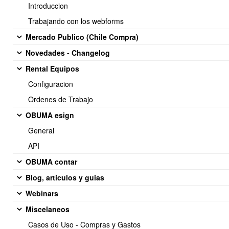
Introduccion
Trabajando con los webforms
Mercado Publico (Chile Compra)
Novedades - Changelog
Rental Equipos
Configuracion
Se debe mostrar un recuadro donde indica
Registro ingresado....
Ordenes de Trabajo
OBUMA esign
General
API
OBUMA contar
En caso de que haya información que indique
Registro no
Blog, articulos y guias
ingresado ....
Webinars
Se pueden actualizar en el sistema de forma manual solo esos
Miscelaneos
registros.
Si desea hacerlo nuevamente con el excel debe retirar del
Casos de Uso - Compras y Gastos