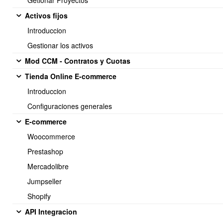
Getionar Proyectos
Nuevo Sueldo Base:
$553.553 (
Diferencia: +$14.553
)
Activos fijos
Nueva Gratificación (Tope incrementado) $219.115:
Equivale a comparar el 25% del imponible vs. tope.(
Diferencia:
Introduccion
+$5.761
)
Gestionar los activos
Nueva Asignación Familiar:
$22.601 (
Diferencia: +$594
)
Mod CCM - Contratos y Cuotas
Tienda Online E-commerce
Introduccion
Configuraciones generales
E-commerce
Woocommerce
Una vez actualizado el excel, se debe
BORRAR la columna "B"
Prestashop
empleado nombre.
Mercadolibre
Jumpseller
Shopify
API Integracion