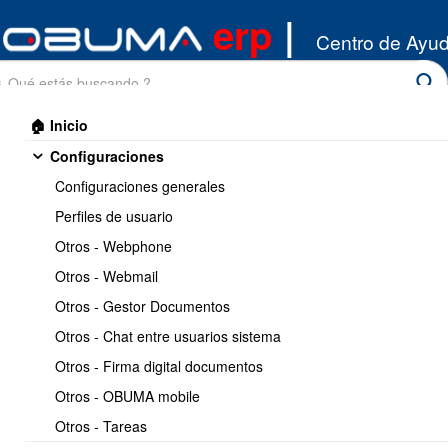
erp
|
Centro de Ayu
🏠 Inicio
Configuraciones
Configuraciones generales
Perfiles de usuario
Otros - Webphone
Inicio
/
Otros - Webmail
Remuneraciones
/
Movimientos
Otros - Gestor Documentos
Imprimir
<< Anterior
11 / 18
Siguiente >>
Otros - Chat entre usuarios sistema
Otros - Firma digital documentos
Como actualizar valores
Otros - OBUMA mobile
retroactivos de sueldos,
Otros - Tareas