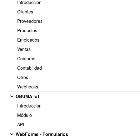
Introduccion
Clientes
Proveedores
Guardar como CSV delimitados por comas.
Productos
Empleados
Ventas
Compras
Contabilidad
Otros
Webhooks
Se sube el archivo : Importar movimientos de
HABERES y
OBUMA IoT
DESCUENTOS
vía CSV
Introduccion
Se selecciona el
archivo > Cargar archivo
Módulo
API
WebForms - Formularios