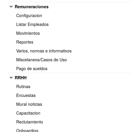
Remuneraciones
Configuracion
Listar Empleados
Movimientos
Reportes
Descargar el archivo
: Descargar Plantilla CSV con datos
Varios, normas e informativos
empleados :
Plantilla para haberes
/
Plantilla para descuentos
Miscelaneos/Casos de Uso
Se recomienda este archivo, ya que trae la información de todos
los trabajadores que sirven de guía para rellenar los campos que
Pago de sueldos
requerimos actualizar.
RRHH
Los campos a considerar, para el periodo: Junio
Rutinas
fecha_movimiento
codigo_movimiento
Encuestas
monto
Mural noticias
descripcion_movimiento
Capacitacion
Descargar Plantilla CSV con datos empleados :
Plantilla para
Reclutamiento
haberes
Onboarding