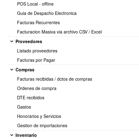
POS Local - offline
Guia de Despacho Electronica
Facturas Recurrentes
Facturacion Masiva via archivo CSV / Excel
Proveedores
Listado proveedores
Facturas por Pagar
Compras
Para ver las liquidaciones usted debe seguir los siguientes
Facturas recibidas / dctos de compras
pasos:
Ordenes de compra
Empleados ⇒ Reportes ⇒ Libros remuneraciones
DTE recibidos
Gastos
Honorarios y Servicios
Gestion de importaciones
Inventario