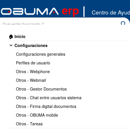
erp
|
Centro de Ayu
🏠 Inicio
Configuraciones
Configuraciones generales
Perfiles de usuario
Otros - Webphone
Inicio
/
Otros - Webmail
Remuneraciones
/
Reportes
Otros - Gestor Documentos
Imprimir
1 / 9
Siguiente >>
Otros - Chat entre usuarios sistema
Otros - Firma digital documentos
Como ver las liquidaciones
Otros - OBUMA mobile
de sueldo.
Otros - Tareas