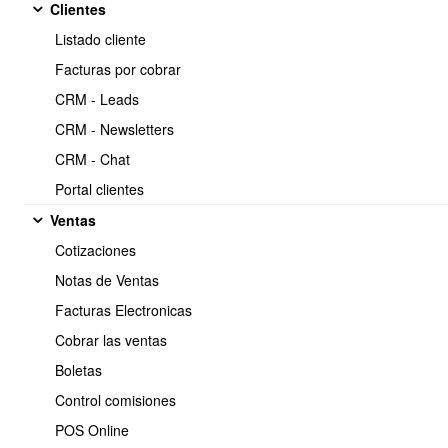
Clientes
https://www.obuma.cl/ayuda/articulo/65
Copiar
Listado cliente
Facturas por cobrar
Video Tutorial
CRM - Leads
https://www.youtube.com/watch?v=NxdpuQ2DhTs
CRM - Newsletters
CRM - Chat
Portal clientes
Ventas
Cotizaciones
Notas de Ventas
Facturas Electronicas
Cobrar las ventas
Boletas
Control comisiones
POS Online