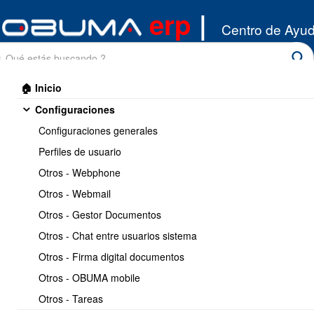
erp
|
Centro de Ayu
🏠 Inicio
Configuraciones
Configuraciones generales
Perfiles de usuario
Otros - Webphone
Inicio
/
Otros - Webmail
Remuneraciones
/
Listar Empleados
Otros - Gestor Documentos
Imprimir
<< Anterior
2 / 10
Siguiente >>
Otros - Chat entre usuarios sistema
Otros - Firma digital documentos
Crear nuevo empleado y
Otros - OBUMA mobile
configurar informacion
Otros - Tareas