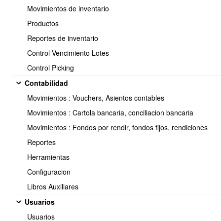
Movimientos de inventario
parametros.
Productos
En OBUMA, puedes generar una liquidacion de sueldo de una
Reportes de inventario
manera rapida y facil, con tan solo llenar bien los datos
Control Vencimiento Lotes
basicos, contractuales y previsionales del empleado.
Control Picking
Para crear un nuevo empleado, i
r a Empleados > Listar
empleados > Nuevo empleado.
Contabilidad
Movimientos : Vouchers, Asientos contables
Movimientos : Cartola bancaria, conciliacion bancaria
Movimientos : Fondos por rendir, fondos fijos, rendiciones
Reportes
Herramientas
Configuracion
Libros Auxiliares
Usuarios
Usuarios