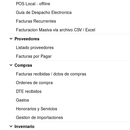
POS Local - offline
Guia de Despacho Electronica
Facturas Recurrentes
Facturacion Masiva via archivo CSV / Excel
Proveedores
Listado proveedores
Facturas por Pagar
Compras
Facturas recibidas / dctos de compras
Ordenes de compra
El punto de partida para utilizar el
DTE recibidos
Gastos
sistema de remuneraciones es
Honorarios y Servicios
crear un nuevo empleado y
Gestion de importaciones
configurar los distintos datos y
Inventario