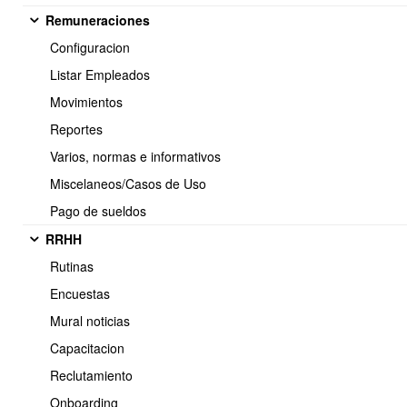
Remuneraciones
Configuracion
Se debe completar la información en los campos
Listar Empleados
obligatorios (RUT, Nombres, Apellidos Paternos y
Movimientos
Maternos) y llenar la mayor cantidad de campos que sea
posible. GUARDAR
Reportes
(Colocar un guión medio "-", cuando no se tenga la
Varios, normas e informativos
información)
Miscelaneos/Casos de Uso
Pago de sueldos
RRHH
Rutinas
Encuestas
Mural noticias
Capacitacion
Reclutamiento
Onboarding
Se muestra nuevamente la Información para validar que