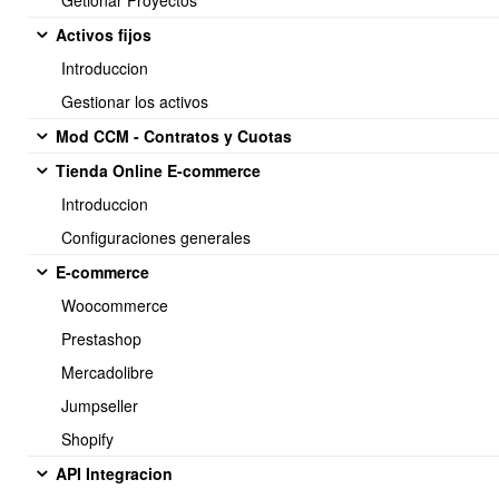
Getionar Proyectos
menor o igual a 2MG. Guardar.
2.- Tomar la foto con web cam directamente al trabajador,
Activos fijos
si su computador cuenta con camara. Guardar.
Introduccion
Gestionar los activos
Mod CCM - Contratos y Cuotas
Tienda Online E-commerce
Introduccion
Configuraciones generales
E-commerce
Woocommerce
Prestashop
Mercadolibre
Jumpseller
Shopify
API Integracion