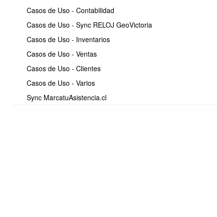
Casos de Uso - Contabilidad
Casos de Uso - Sync RELOJ GeoVictoria
Casos de Uso - Inventarios
Casos de Uso - Ventas
Casos de Uso - Clientes
<< Anterior
2 / 10
Siguiente >>
Casos de Uso - Varios
Sync MarcatuAsistencia.cl
Soporte:
Tel.: (+56) 225 88 44 99 Opc. 2
E-mail: soporte@obuma.cl
Horario de soporte:
Lunes a Viernes De 08:00 a 16:00 hrs
Dirección:
Av. Manuel Montt 037 Of. 404