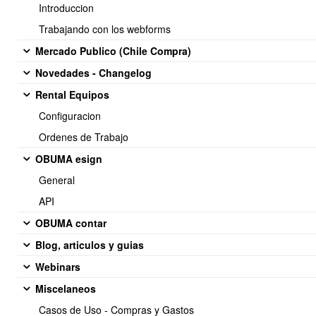
Introduccion
Al volver atras, se puede ver en el Listado de empleado,
Trabajando con los webforms
donde aparecera el empleado que ha sido creado.
Mercado Publico (Chile Compra)
Novedades - Changelog
Rental Equipos
Configuracion
Ordenes de Trabajo
OBUMA esign
General
API
OBUMA contar
Blog, articulos y guias
Webinars
Miscelaneos
Casos de Uso - Compras y Gastos