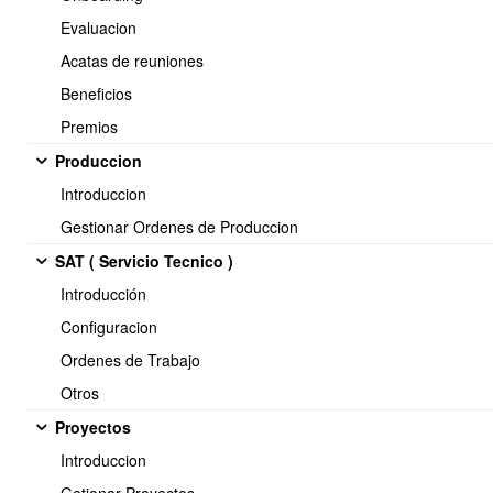
todo este correcto. Además le da la oportunidad para
Evaluacion
cambiar la foto de presentación del empleado al igual que
Acatas de reuniones
su firma electronica.
Beneficios
Premios
Produccion
Introduccion
Gestionar Ordenes de Produccion
SAT ( Servicio Tecnico )
Introducción
Configuracion
Ordenes de Trabajo
Otros
Para actualizar la información de la Foto, se le da Click para
Proyectos
cambiar foto y existen dos formas para cargarla:
Introduccion
1.- Seleccionando un archivo extensión jpg con un peso