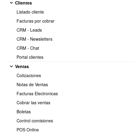
Clientes
basica
Listado cliente
https://www.obuma.cl/ayuda/articulo/61/crear-nuevo-
Copiar
Facturas por cobrar
empleado-y-configurar-informacion-basica
CRM - Leads
CRM - Newsletters
Video Tutorial
CRM - Chat
https://www.youtube.com/watch?v=pk7NJ6QnNp8
Portal clientes
Ventas
Cotizaciones
Notas de Ventas
Facturas Electronicas
Cobrar las ventas
Boletas
Control comisiones
POS Online