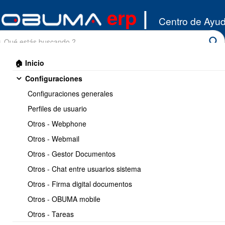
erp
|
Centro de Ayu
🏠 Inicio
Configuraciones
Configuraciones generales
Perfiles de usuario
Otros - Webphone
Inicio
/
Otros - Webmail
API Integracion
/
Clientes
Otros - Gestor Documentos
Imprimir
<< Anterior
3 / 3
Otros - Chat entre usuarios sistema
Otros - Firma digital documentos
API : Clientes Direcciones
Otros - OBUMA mobile
Otros - Tareas
https://www.obuma.cl/ayuda/articulo/593/api--
Copiar