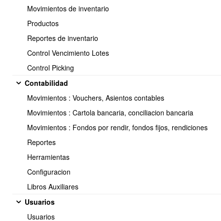
Estos endpoints solo devuelven las direcciones secundarias
Movimientos de inventario
(adicionales), las direcciones principales de los clientes solo se
Productos
obtienen vía el endpoint /
clientes.list.json.
Reportes de inventario
Control Vencimiento Lotes
Control Picking
Contabilidad
Movimientos : Vouchers, Asientos contables
<< Anterior
3 / 3
Movimientos : Cartola bancaria, conciliacion bancaria
Movimientos : Fondos por rendir, fondos fijos, rendiciones
Reportes
Soporte:
Herramientas
Tel.: (+56) 225 88 44 99 Opc. 2
Configuracion
E-mail: soporte@obuma.cl
Libros Auxiliares
Horario de soporte:
Usuarios
Lunes a Viernes De 08:00 a 16:00 hrs
Usuarios