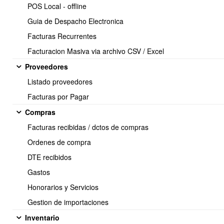
POS Local - offline
Descripción:
Obtiene una lista de todas las direcciones de
clientes dentro de la empresa.
Guia de Despacho Electronica
Parámetros:
Facturas Recurrentes
no requiere.
Facturacion Masiva via archivo CSV / Excel
Proveedores
Listado proveedores
Obtener Dirección por ID
Facturas por Pagar
URL:
/clientesDirecciones.findById.json/{RecursoId}
Método:
GET
Compras
Descripción:
Devuelve una dirección específica basada en el
Facturas recibidas / dctos de compras
ID de la dirección proporcionado.
Parámetros:
Ordenes de compra
: ID de la dirección (incluido en la URL).
RecursoId
DTE recibidos
Gastos
Honorarios y Servicios
Gestion de importaciones
A considerar...
Inventario