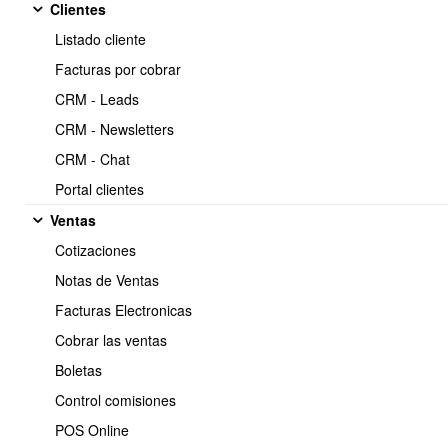
clientes-direcciones
Clientes
Listado cliente
Facturas por cobrar
API Endpoint: Clientes Direcciones
CRM - Leads
CRM - Newsletters
Listar Direcciones por Cliente
CRM - Chat
URL:
/clientesDirecciones.list.json/{RecursoId}
Portal clientes
Método:
GET
Ventas
Descripción:
Obtiene una lista de todas las direcciones
asociadas a un cliente específico basado en el ID del cliente
Cotizaciones
proporcionado.
Notas de Ventas
Parámetros:
: ID del cliente (incluido en la URL).
RecursoId
Facturas Electronicas
Cobrar las ventas
Boletas
Listar Todas las Direcciones
Control comisiones
URL:
POS Online
/clientesDirecciones.listAll.json
Método:
GET