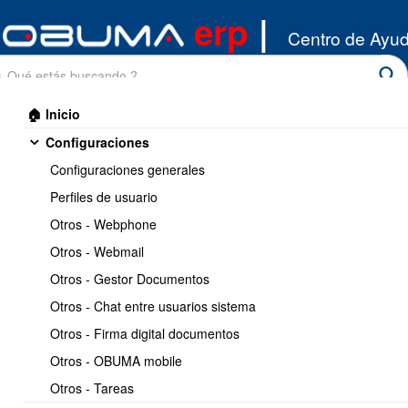
erp
|
Centro de Ayu
🏠 Inicio
Configuraciones
Configuraciones generales
Perfiles de usuario
Otros - Webphone
Inicio
/
Otros - Webmail
API Integracion
/
Otros
Otros - Gestor Documentos
Imprimir
<< Anterior
7 / 7
Otros - Chat entre usuarios sistema
Otros - Firma digital documentos
SAT - Modulo ot sat
Otros - OBUMA mobile
Otros - Tareas
https://www.obuma.cl/ayuda/articulo/588/sat--
Copiar