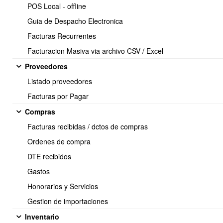
POS Local - offline
Guia de Despacho Electronica
Obtener Orden de SAT por ID
Facturas Recurrentes
URL:
/sat.findById.json/{RecursoId}
Método:
Facturacion Masiva via archivo CSV / Excel
GET
Descripción:
Devuelve una orden de SAT específica basada
Proveedores
en el ID proporcionado.
Parámetros:
Listado proveedores
RecursoId:
ID de la orden de SAT (incluido en la URL).
Facturas por Pagar
Compras
Facturas recibidas / dctos de compras
Ordenes de compra
DTE recibidos
<< Anterior
7 / 7
Gastos
Honorarios y Servicios
Gestion de importaciones
Inventario
Soporte: