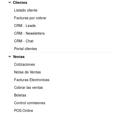
modulo-ot-sat
Clientes
Listado cliente
Facturas por cobrar
API Endpoint: Órdenes de SAT
CRM - Leads
CRM - Newsletters
Listar Órdenes de SAT
CRM - Chat
URL:
/sat.list.json
Portal clientes
Método:
GET
Ventas
Descripción:
Obtiene una lista de todas las órdenes de SAT
(Servicio de Atención Técnica) registradas para la empresa.
Cotizaciones
Parámetros (opcional):
Notas de Ventas
empresa_id:
ID de la empresa para la cual se desean
obtener las órdenes de SAT (este parámetro es gestionado
Facturas Electronicas
internamente y no se requiere en la solicitud directa del
Cobrar las ventas
cliente).
Boletas
Control comisiones
POS Online