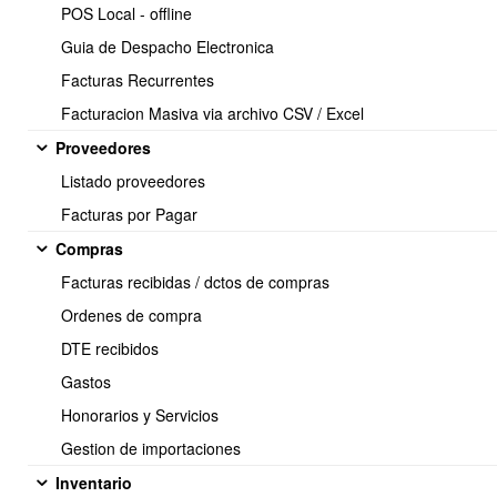
Sólo permite mostrar los campos predefinidos, menos flexible
POS Local - offline
en la extracción de datos.
Guia de Despacho Electronica
Al sincronizar los campos predefinidos, Power BI Services
aplica un límite de columnas por cada campo.
Facturas Recurrentes
Facturacion Masiva via archivo CSV / Excel
Requisitos:
Proveedores
Adquirir un servicio en la nube de Microsoft como Azure,
Listado proveedores
Microsoft Intune o Microsoft 365.
Adquirir el servicio de Power BI Premium Por capacidad.
Facturas por Pagar
Compras
Facturas recibidas / dctos de compras
2.- Conectar con power bi desktop
Ordenes de compra
DTE recibidos
Ventajas:
Gastos
Dispone de más opciones de datos (todos los permitidos por
Honorarios y Servicios
API).
Gestion de importaciones
Si utiliza Power BI Services puede publicar datos desde Power
BI Desktop vía api de Obuma erp.
Inventario