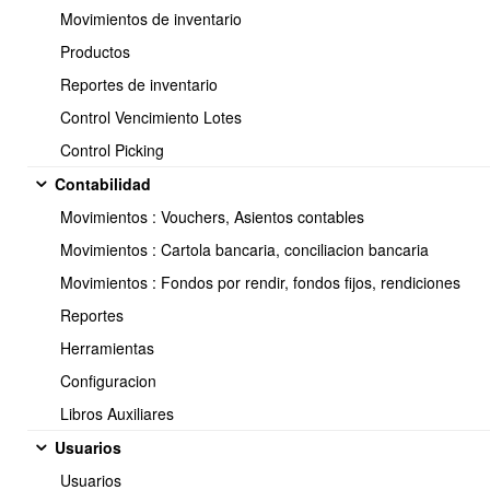
Power BI Services permite programar actualizaciones
Movimientos de inventario
automáticas de datos vía api OBUMA erp esto facilita que los
informes estén siempre actualizados.
Productos
Reportes de inventario
Desventajas:
Control Vencimiento Lotes
Debe actualizar manualmente los datos en Power BI Desktop,
Control Picking
en caso necesite datos actualizados con frecuencia.
Contabilidad
Movimientos : Vouchers, Asientos contables
Requisitos:
Movimientos : Cartola bancaria, conciliacion bancaria
Adquirir el servicio de api OBUMA erp.
Movimientos : Fondos por rendir, fondos fijos, rendiciones
Reportes
Herramientas
Todas las instrucciones las puede encontrar en estos tutoriales de
Configuracion
youtube:
Libros Auxiliares
https://www.youtube.com/watch?
v=ecXkPuOj5AU&list=PL7NG_BdDIKRJKPKCWIf2ykN3wsHHDNW80
Usuarios
Usuarios