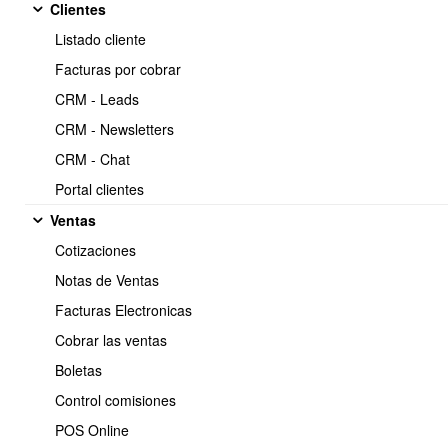
Clientes
https://www.obuma.cl/ayuda/articulo/547/conectar-
Copiar
Listado cliente
obuma-erp-con-power-bi
Facturas por cobrar
CRM - Leads
Para conectar OBUMA erp con
CRM - Newsletters
POWER BI tiene 2 opciones:
CRM - Chat
Portal clientes
Ventas
1.- Conectar dentro de OBUMA
Cotizaciones
Notas de Ventas
Ventajas:
Facturas Electronicas
Desde OBUMA erp puede crear, actualizar conjuntos de datos
Cobrar las ventas
y generar informes en Power BI Services.
Visualización múltiple de informes de Power BI Services.
Boletas
Control comisiones
Desventajas:
POS Online