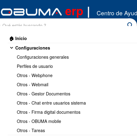
erp
|
Centro de Ayu
🏠 Inicio
Configuraciones
Configuraciones generales
Perfiles de usuario
Otros - Webphone
Inicio
/
Otros - Webmail
API Integracion
/
Otros
Otros - Gestor Documentos
Imprimir
<< Anterior
4 / 7
Siguiente >>
Otros - Chat entre usuarios sistema
Otros - Firma digital documentos
Conectar OBUMA erp con
Otros - OBUMA mobile
POWER BI
Otros - Tareas