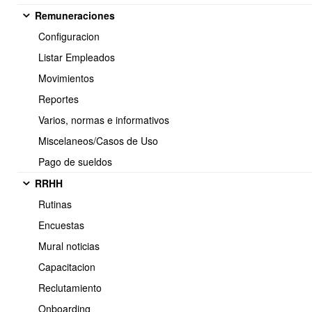
Remuneraciones
Configuracion
Listar Empleados
<< Anterior
4 / 7
Siguiente >>
Movimientos
Reportes
Varios, normas e informativos
Soporte:
Miscelaneos/Casos de Uso
Tel.: (+56) 225 88 44 99 Opc. 2
Pago de sueldos
E-mail: soporte@obuma.cl
RRHH
Horario de soporte:
Rutinas
Lunes a Viernes De 08:00 a 16:00 hrs
Encuestas
Dirección:
Mural noticias
Av. Manuel Montt 037 Of. 404
Capacitacion
Providencia - Santiago de Chile
Reclutamiento
Onboarding