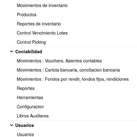
907 > Factura Venta Modulo ZF
Movimientos de inventario
Productos
10 > Boleta de Honorarios
11 > Boleta de Honorarios Electronica
Reportes de inventario
20 > Boleta de Servicios
Control Vencimiento Lotes
21 > Boleta de Servicios Electronica
Control Picking
9 > Vale
Contabilidad
8 > Cheque
7 > Liquidacion sueldo
Movimientos : Vouchers, Asientos contables
Movimientos : Cartola bancaria, conciliacion bancaria
12 > Cuota
Movimientos : Fondos por rendir, fondos fijos, rendiciones
14 > Abono bancario
Reportes
15 > Cargo bancario
Herramientas
0 > Comprobante
Configuracion
Libros Auxiliares
35 > Boleta
Usuarios
39 > Boleta electronica
38 > Boleta exenta
Usuarios