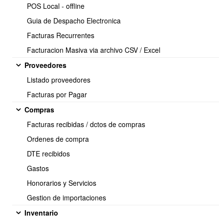
POS Local - offline
30 > Factura
Guia de Despacho Electronica
32 > Factura exenta
60 > Nota credito
Facturas Recurrentes
55 > Nota debito
Facturacion Masiva via archivo CSV / Excel
50 > Guia despacho
Proveedores
45 > Factura de compra
Listado proveedores
101 > Factura exportacion
Facturas por Pagar
106 > Nota credito exportacion
Compras
104 > Nota debito exportacion
Facturas recibidas / dctos de compras
914 > DIN (Declaracion de Ingreso)
Ordenes de compra
4 > Nota de venta
DTE recibidos
801 > Orden de compra
Gastos
48 > Voucher transbank
Honorarios y Servicios
Gestion de importaciones
108 > Solicitud Registro de Facturas
Inventario
906 > Boleta Venta Modulo ZF