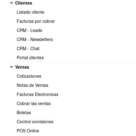
Clientes
Listado cliente
Facturas por cobrar
Listado de codigos de documentos para sistema OBUMA
CRM - Leads
contabilidad
CRM - Newsletters
CRM - Chat
--- Dctos Electronicos ---
Portal clientes
33 > Factura electronica
34 > Factura exenta electronica
Ventas
61 > Nota credito electronica
Cotizaciones
56 > Nota debito electronica
52 > Guia despacho electronica
Notas de Ventas
Facturas Electronicas
46 > Factura de compra electronica
Cobrar las ventas
Boletas
110 > Factura exportacion electronica
112 > Nota credito exportacion electronica
Control comisiones
111 > Nota debito exportacion electronica
POS Online
--- Dctos tradicionales ---