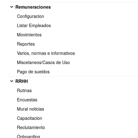
41 > Boleta exenta electronica
Remuneraciones
Configuracion
Listar Empleados
Movimientos
<< Anterior
2 / 2
Reportes
Varios, normas e informativos
Miscelaneos/Casos de Uso
Pago de sueldos
Soporte:
RRHH
Tel.: (+56) 225 88 44 99 Opc. 2
Rutinas
E-mail: soporte@obuma.cl
Encuestas
Horario de soporte:
Mural noticias
Lunes a Viernes De 08:00 a 16:00 hrs
Capacitacion
Dirección:
Reclutamiento
Av. Manuel Montt 037 Of. 404
Onboarding
Providencia - Santiago de Chile