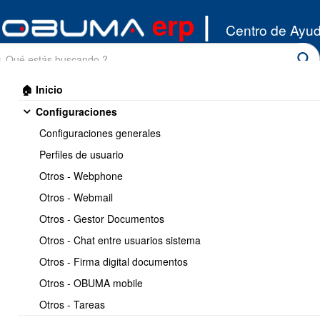
erp
|
Centro de Ayu
🏠 Inicio
Configuraciones
Configuraciones generales
Perfiles de usuario
Otros - Webphone
Inicio
/
Otros - Webmail
Miscelaneos
/
Casos de Uso - Contabilidad
Otros - Gestor Documentos
Imprimir
<< Anterior
2 / 2
Otros - Chat entre usuarios sistema
Otros - Firma digital documentos
Codigos tipos documentos
Otros - OBUMA mobile
Otros - Tareas
https://www.obuma.cl/ayuda/articulo/512
Copiar