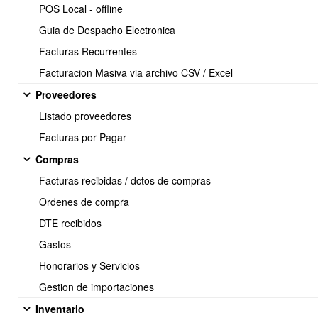
POS Local - offline
Guia de Despacho Electronica
Para editar el texto de las plantillas, se debe ir a Mi empresa >
Plantillas emails >
Facturas Recurrentes
los códigos para identificar las plantillas son:
Facturacion Masiva via archivo CSV / Excel
cobranza_before_expiration
Proveedores
cobranza_after_expiration
Listado proveedores
cobranza_same_day_expiration
Facturas por Pagar
Compras
Las plantillas, pueden ser personalizadas haciendo uso de las
Facturas recibidas / dctos de compras
siguientes variables:
Ordenes de compra
DTE recibidos
{$NombreCliente}
Gastos
{$EmpresaLogo}
Honorarios y Servicios
{$EmpresaNombre}
Gestion de importaciones
{$EmpresaTelefono}
Inventario
{$EmpresaEmail}