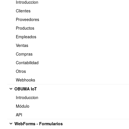
Introduccion
Si este valor ya ha sido cancelado favor enviar la información
Clientes
correspondiente.
Proveedores
Productos
Empleados
Atentamente,
Ventas
{$EmpresaNombre}
Compras
Teléfono: {$EmpresaTelefono}
E-mail: {$EmpresaEmail}
Contabilidad
Otros
Webhooks
OBUMA IoT
Introduccion
<< Anterior
7 / 8
Siguiente >>
Módulo
API
WebForms - Formularios
Soporte: