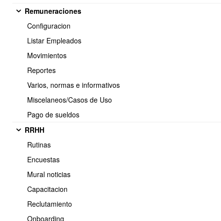
Remuneraciones
Señor(es)
{$NombreCliente},
Configuracion
Listar Empleados
Junto con saludar, queremos informarle que según nuestros
registros tenemos un saldo pendiente de {$SaldoPendiente} de la
Movimientos
factura número {$FolioFactura} con fecha {$FechaFactura}.
Reportes
Varios, normas e informativos
Este saldo vence en {$DiasVencimiento} días.
Miscelaneos/Casos de Uso
Pago de sueldos
Si este valor ya ha sido cancelado favor enviar la información
RRHH
correspondiente.
Rutinas
Encuestas
Mural noticias
Atentamente,
Capacitacion
{$EmpresaNombre}
Teléfono: {$EmpresaTelefono}
Reclutamiento
E-mail: {$EmpresaEmail}
Onboarding