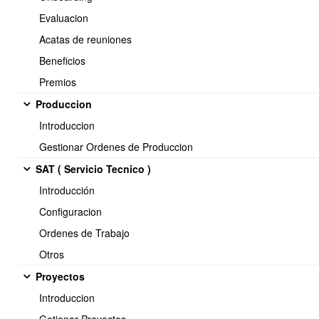
Evaluacion
Acatas de reuniones
after_expiration
Beneficios
Premios
Señor(es)
{$NombreCliente},
Produccion
Introduccion
Junto con saludar, queremos informarle que según nuestros
Gestionar Ordenes de Produccion
registros tenemos un saldo pendiente de {$SaldoPendiente} de la
SAT ( Servicio Tecnico )
factura número {$FolioFactura} con fecha {$FechaFactura}.
Introducción
Configuracion
Este saldo venció hace {$DiasVencimiento} días.
Ordenes de Trabajo
Otros
Si este valor ya ha sido cancelado favor enviar la información
correspondiente.
Proyectos
Introduccion