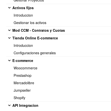
Getionar Proyectos
Activos fijos
Atentamente,
{$EmpresaNombre}
Introduccion
Teléfono: {$EmpresaTelefono}
Gestionar los activos
E-mail: {$EmpresaEmail}
Mod CCM - Contratos y Cuotas
Tienda Online E-commerce
Introduccion
same_day_expiration
Configuraciones generales
E-commerce
Señor(es)
{$NombreCliente},
Woocommerce
Prestashop
Junto con saludar, queremos informarle que según nuestros
Mercadolibre
registros tenemos un saldo pendiente de {$SaldoPendiente} de la
factura número {$FolioFactura} con fecha {$FechaFactura}.
Jumpseller
Shopify
Este saldo vence hoy.
API Integracion