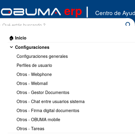
erp
|
Centro de Ayu
🏠 Inicio
Configuraciones
Configuraciones generales
Perfiles de usuario
Otros - Webphone
Inicio
/
Otros - Webmail
Miscelaneos
/
Casos de Uso - Varios
Otros - Gestor Documentos
Imprimir
<< Anterior
7 / 8
Siguiente >>
Otros - Chat entre usuarios sistema
Otros - Firma digital documentos
Plantillas email - cobranza
Otros - OBUMA mobile
automatica
Otros - Tareas