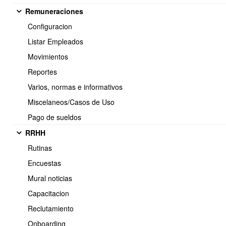
Remuneraciones
Configuracion
Listar Empleados
Tanto para:
Movimientos
Nueva entrada, Nueva salida, Traspasos, Toma de
ineventario,
debe contemplar los siguientes puntos.
Reportes
Concepto:
Es el concepto del movimiento que se este realizando
Varios, normas e informativos
Observacion :
Es observacion del movimieto
Miscelaneos/Casos de Uso
Bodega:
Es la bodega de donte este salido o entrado los
Pago de sueldos
productos
RRHH
Rutinas
Encuestas
Mural noticias
Capacitacion
<< Anterior
2 / 13
Siguiente >>
Reclutamiento
Onboarding