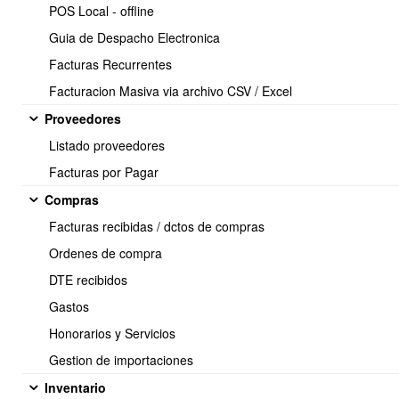
POS Local - offline
Guia de Despacho Electronica
Facturas Recurrentes
Facturacion Masiva via archivo CSV / Excel
Proveedores
Listado proveedores
Facturas por Pagar
Compras
Facturas recibidas / dctos de compras
para realizar movimientos d einventario debe seguir los
Ordenes de compra
siguientes pasos.
DTE recibidos
debe ir a MENU PRINCIPAL => MOVIMIENTOS
Gastos
En movimientos nos permitira realizar tantos salidas, entradas,
traspasos entre bodegasy toma de ventario.
Honorarios y Servicios
Nueva ENTRADA :
Se ingresaran los Items seleccionados
Gestion de importaciones
aumentando los productos en bodega.
Inventario
Nueva SALIDA :
Se rebajara los Items seleccionados,