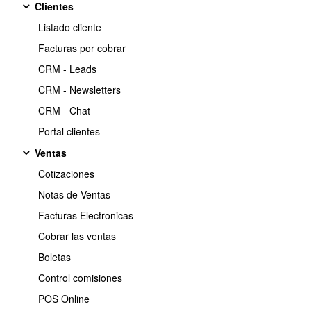
Clientes
https://www.obuma.cl/ayuda/articulo/49/como-
Copiar
Listado cliente
realizar-movimientos-de-inventario
Facturas por cobrar
Video Tutorial
CRM - Leads
CRM - Newsletters
https://www.youtube.com/watch?v=5AOJXwuuFpQ
CRM - Chat
Portal clientes
Ventas
Cotizaciones
Notas de Ventas
Facturas Electronicas
Cobrar las ventas
Boletas
Control comisiones
POS Online