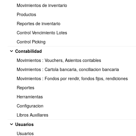
disminuyendo los productos en bodega.
Movimientos de inventario
TRASPASO entre bodegas :
Le permitira realizar un traslado
Productos
de una bodega hacia otra, sumando o quitando de la bodega
que cede a otra.
Reportes de inventario
Toma de inventario :
Le permitira comparar el stock teorico vs
Control Vencimiento Lotes
el stock fisico, si guardas la toma de inventario, el stock
fisico(lo contado) pasa a ser el nuevo saldo del producto en la
Control Picking
bodega donde se está realizando.
Contabilidad
Movimientos : Vouchers, Asientos contables
Movimientos : Cartola bancaria, conciliacion bancaria
Movimientos : Fondos por rendir, fondos fijos, rendiciones
Reportes
Herramientas
Configuracion
Libros Auxiliares
Usuarios
Usuarios