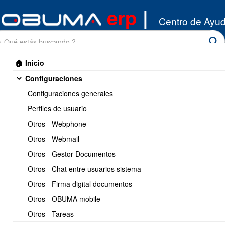
erp
|
Centro de Ayu
🏠 Inicio
Configuraciones
Configuraciones generales
Perfiles de usuario
Otros - Webphone
Inicio
/
Otros - Webmail
Inventario
/
Movimientos de inventario
Otros - Gestor Documentos
Imprimir
<< Anterior
2 / 13
Siguiente >>
Otros - Chat entre usuarios sistema
Otros - Firma digital documentos
Como realizar movimientos
Otros - OBUMA mobile
de inventario
Otros - Tareas