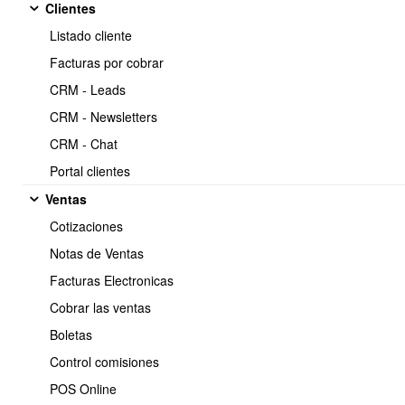
Clientes
Copiar
Listado cliente
https://www.obuma.cl/ayuda/articulo/384/seleccionar-plantillas-
liquidacion-de-sueldo
Facturas por cobrar
CRM - Leads
Video Tutorial
CRM - Newsletters
https://www.youtube.com/watch?v=ocBpyDL0B3I
CRM - Chat
Portal clientes
Ventas
Cotizaciones
Notas de Ventas
Facturas Electronicas
Cobrar las ventas
Boletas
Control comisiones
POS Online