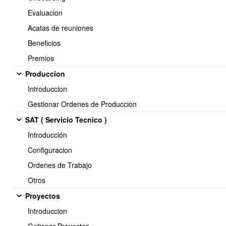
Evaluacion
Acatas de reuniones
Beneficios
Premios
Produccion
Introduccion
Gestionar Ordenes de Produccion
<< Anterior
3 / 45
Siguiente >>
SAT ( Servicio Tecnico )
Introducción
Configuracion
Soporte:
Ordenes de Trabajo
Tel.: (+56) 225 88 44 99 Opc. 2
Otros
E-mail: soporte@obuma.cl
Proyectos
Horario de soporte:
Introduccion
Lunes a Viernes De 08:00 a 16:00 hrs