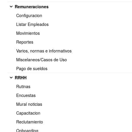
Remuneraciones
Configuracion
Listar Empleados
Movimientos
Reportes
Varios, normas e informativos
Miscelaneos/Casos de Uso
Pago de sueldos
Existen varias plantillas, clickear en seleccion y luego Vista Previa
RRHH
para poder visualizar el modelo de liquidacion de sueldo
Rutinas
Encuestas
Mural noticias
Capacitacion
Reclutamiento
Onboarding