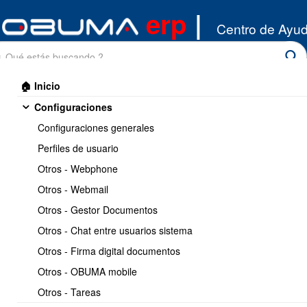
erp
|
Centro de Ayu
🏠 Inicio
Configuraciones
Configuraciones generales
Perfiles de usuario
Otros - Webphone
Inicio
/
Otros - Webmail
Remuneraciones
/
Miscelaneos/Casos de Uso
Otros - Gestor Documentos
Imprimir
<< Anterior
3 / 45
Siguiente >>
Otros - Chat entre usuarios sistema
Otros - Firma digital documentos
Seleccionar plantillas
Otros - OBUMA mobile
liquidacion de sueldo
Otros - Tareas