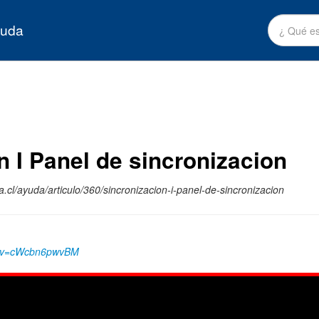
yuda
n I Panel de sincronizacion
.cl/ayuda/articulo/360/sincronizacion-i-panel-de-sincronizacion
h?v=cWcbn6pwvBM