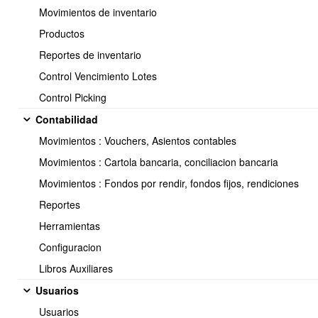
Movimientos de inventario
Productos
Reportes de inventario
<< Anterior
10 / 11
Siguiente >>
Control Vencimiento Lotes
Control Picking
Contabilidad
Movimientos : Vouchers, Asientos contables
Soporte:
Movimientos : Cartola bancaria, conciliacion bancaria
Tel.: (+56) 225 88 44 99 Opc. 2
Movimientos : Fondos por rendir, fondos fijos, rendiciones
E-mail: soporte@obuma.cl
Reportes
Horario de soporte:
Herramientas
Lunes a Viernes De 08:00 a 16:00 hrs
Configuracion
Dirección:
Libros Auxiliares
Av. Manuel Montt 037 Of. 404
Usuarios
Providencia - Santiago de Chile
Usuarios