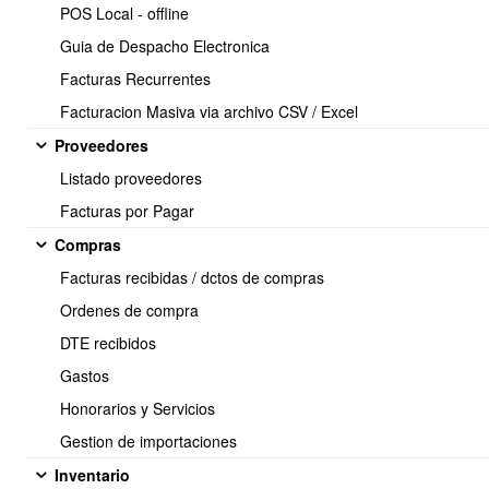
POS Local - offline
Guia de Despacho Electronica
Facturas Recurrentes
Facturacion Masiva via archivo CSV / Excel
Proveedores
Listado proveedores
Si el dcto que da origen a la NC no se encuentra cobrado al
Facturas por Pagar
momento de emitir la NC, entonces el sistema dejara los montos
Compras
por pagar y cobrado de la NC y del dcto en origen en 0. Con esta
operación se netean los dctos.
Facturas recibidas / dctos de compras
Ordenes de compra
DTE recibidos
Gastos
Honorarios y Servicios
Gestion de importaciones
Inventario