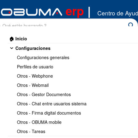
erp
|
Centro de Ayu
🏠 Inicio
Configuraciones
Configuraciones generales
Perfiles de usuario
Otros - Webphone
Inicio
/
Otros - Webmail
Ventas
/
Cobrar las ventas
Otros - Gestor Documentos
Imprimir
<< Anterior
10 / 11
Siguiente >>
Otros - Chat entre usuarios sistema
Otros - Firma digital documentos
Cobrar las notas de credito
Otros - OBUMA mobile
emitidas
Otros - Tareas