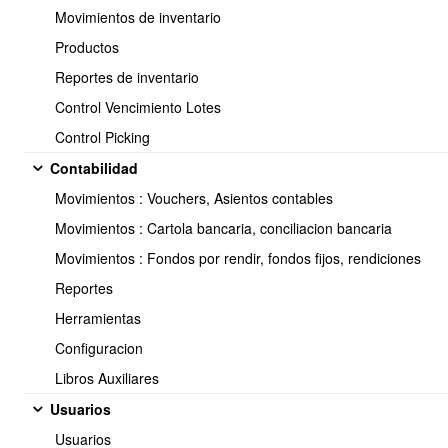
Movimientos de inventario
Productos
Reportes de inventario
Control Vencimiento Lotes
Libro de Remuneraciones->Selecciona el Periodo -VER-
>Opciones (botón verde)->Generar Archivo LRE para DT
Control Picking
Contabilidad
Movimientos : Vouchers, Asientos contables
Movimientos : Cartola bancaria, conciliacion bancaria
Movimientos : Fondos por rendir, fondos fijos, rendiciones
Reportes
Herramientas
Configuracion
Libros Auxiliares
Usuarios
Se procede a descargar el Libro de Remuneraciones en la
Usuarios
opción: Descargar Archivo LrE para DT (Libro Rem. Elect.).