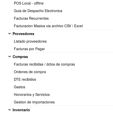
POS Local - offline
Guia de Despacho Electronica
Facturas Recurrentes
Facturacion Masiva via archivo CSV / Excel
La información suministrada para el llenado de cada campo es
Proveedores
tomada directamente desde el Manual de instrucciones de carga y
Listado proveedores
suplementos suministrados por la DT, la misma se puede ubicar en
internet en la página de la DT.
Facturas por Pagar
Una vez llenos los campos, realizadas sus liquidaciones de sueldos
Compras
y procesado su libro de Remuneraciones se procede a Obtener el
Facturas recibidas / dctos de compras
archivo que será importado a la DT.
Ordenes de compra
Empleados->Reportes->libro de Remuneraciones
DTE recibidos
Gastos
Honorarios y Servicios
Gestion de importaciones
Inventario