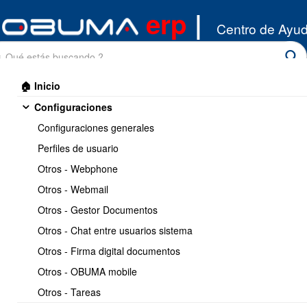
erp
|
Centro de Ayu
🏠 Inicio
Configuraciones
Configuraciones generales
Perfiles de usuario
Otros - Webphone
Inicio
/
Otros - Webmail
Remuneraciones
/
Reportes
Otros - Gestor Documentos
Imprimir
<< Anterior
7 / 9
Siguiente >>
Otros - Chat entre usuarios sistema
Otros - Firma digital documentos
Crear y Subir el Libro
Otros - OBUMA mobile
Remuneraciones
Otros - Tareas