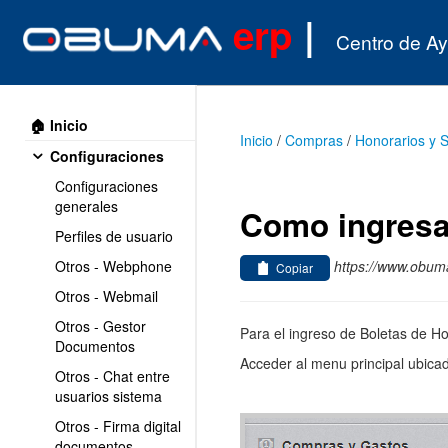
erp
|
Centro de A
🏠 Inicio
Inicio
/
Compras
/
Honorarios y S
Configuraciones
Configuraciones
generales
Como ingresar
Perfiles de usuario
https://www.obuma
Otros - Webphone
Copiar
Otros - Webmail
Otros - Gestor
Para el ingreso de Boletas de H
Documentos
Acceder al menu principal ubicad
Otros - Chat entre
usuarios sistema
Otros - Firma digital
documentos